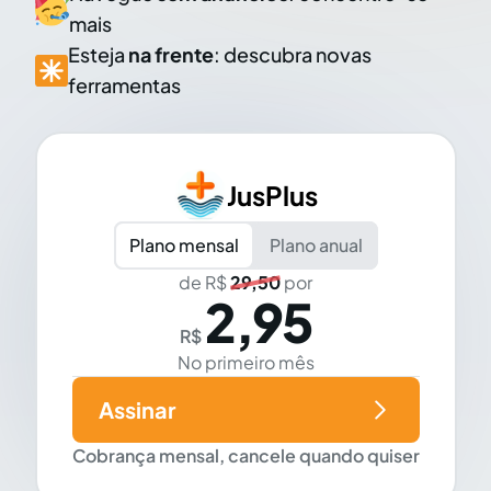
mais
Esteja
na frente
: descubra novas
ferramentas
JusPlus
Plano mensal
Plano anual
de R$
29,50
por
2,95
R$
No primeiro mês
Assinar
Cobrança mensal, cancele quando quiser