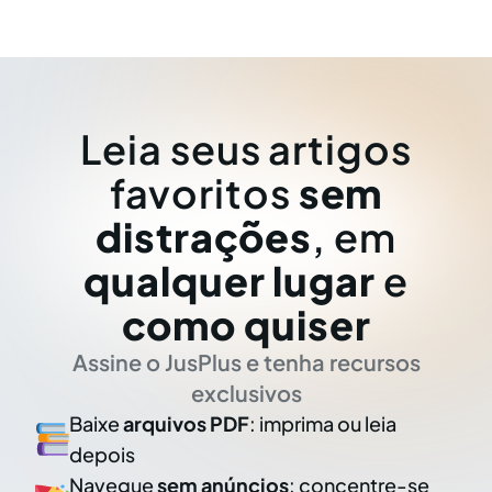
Leia seus artigos
favoritos
sem
distrações
, em
qualquer lugar
e
como quiser
Assine o JusPlus e tenha recursos
exclusivos
Baixe
arquivos PDF
: imprima ou leia
depois
Navegue
sem anúncios
: concentre-se