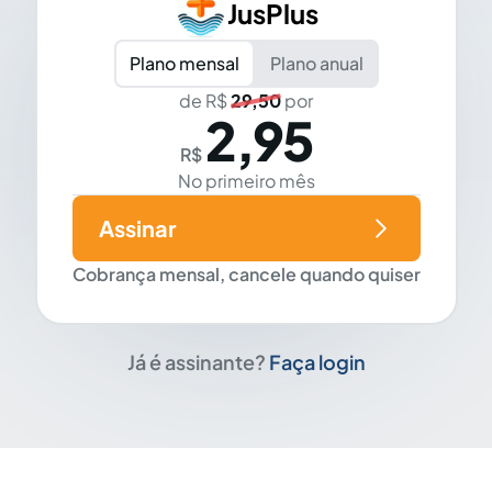
JusPlus
Plano mensal
Plano anual
de R$
29,50
por
2,95
R$
No primeiro mês
Assinar
Cobrança mensal, cancele quando quiser
Já é assinante?
Faça login