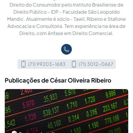
Direito do Consumidor pelo Instituto Brasiliense de
Direito Público - IDP - Faculdade São Leopoldo
Mandic. Atualmente é sócio - Tawil, Ribeiro e Stallone
Advocacia e Consultoria. Tem experiência na área de
Direito, com ênfase em Direito Comercial.
(71) 99203-1683
(71) 3012-0667
Publicações de César Oliveira Ribeiro