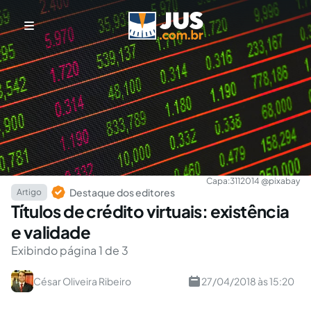
Capa:
3112014 @pixabay
Destaque dos editores
Artigo
Títulos de crédito virtuais: existência
e validade
Exibindo página 1 de 3
César Oliveira Ribeiro
27/04/2018 às 15:20