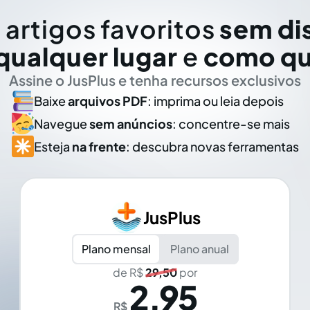
 artigos favoritos
sem di
qualquer lugar
e
como qu
Assine o JusPlus e tenha recursos exclusivos
Baixe
arquivos PDF
: imprima ou leia depois
Navegue
sem anúncios
: concentre-se mais
Esteja
na frente
: descubra novas ferramentas
JusPlus
Plano mensal
Plano anual
de R$
29,50
por
2,95
R$