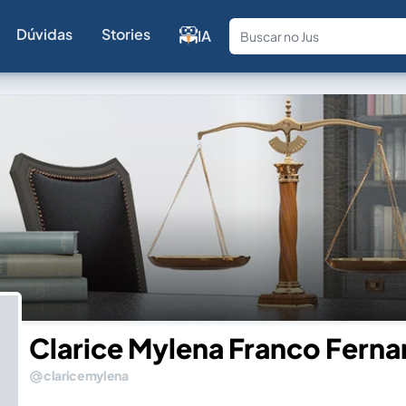
Dúvidas
Stories
IA
Fale com a
Clarice Mylena Franco Fern
claricemylena