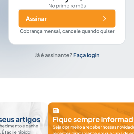
No primeiro mês
Assinar
Cobrança mensal, cancele quando quiser
Já é assinante?
Faça login
seus artigos
Fique sempre informad
nhecimento e ganhe
Seja o primeiro a receber nossas novidade
 fácil e rápido!
recentes diretamente em sua caixa de en