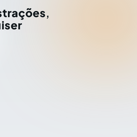
strações
,
iser