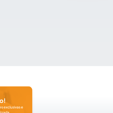
o!
s exclusivas e
trada.