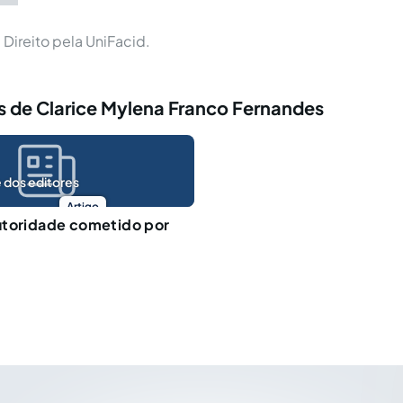
ireito pela UniFacid.
s de Clarice Mylena Franco Fernandes
 dos editores
Artigo
utoridade cometido por