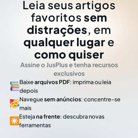
Leia seus artigos
favoritos
sem
distrações
, em
qualquer lugar
e
como quiser
Assine o JusPlus e tenha recursos
exclusivos
Baixe
arquivos PDF
: imprima ou leia
depois
Navegue
sem anúncios
: concentre-se
mais
Esteja
na frente
: descubra novas
ferramentas