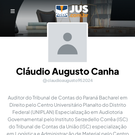
Cláudio Augusto Canha
claudioaugusto952024
Auditor do Tribunal de Contas do Paraná Bacharel em
Direito pelo Centro Universitário Planalto do Distrito
Federal (UNIPLAN) Especialização em Audiotoria
Governamental pelo Instituto Serzedello Corrêa (ISC)
do Tribunal de Contas da União (ISC) especialização
em Logística e Administração de Material pelo Centro