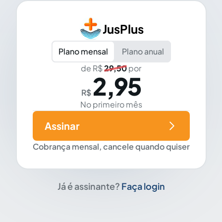
JusPlus
Plano mensal
Plano anual
de R$
29,50
por
2,95
R$
No primeiro mês
Assinar
Cobrança mensal, cancele quando quiser
Já é assinante?
Faça login