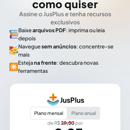
como quiser
Assine o JusPlus e tenha recursos
exclusivos
Baixe
arquivos PDF
: imprima ou leia
depois
Navegue
sem anúncios
: concentre-se
mais
Esteja
na frente
: descubra novas
ferramentas
JusPlus
Plano mensal
Plano anual
de R$
29,50
por