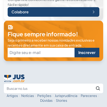
fácil e rápido!
Colabore
Fique sempre informado!
Seja o primeiro a receber nossas novidades exclusivas e
recentes diretamente em sua caixa de entrada.
Inscrever
Artigos
·
Notícias
·
Petições
·
Jurisprudência
·
Pareceres
·
Fale com a IA
Buscar no Jus
Dúvidas
·
Stories