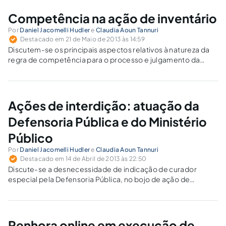
Competência na ação de inventário
Por
Daniel Jacomelli Hudler
e
Claudia Aoun Tannuri
Destacado em 21 de Maio de 2013 às 14:59
Discutem-se os principais aspectos relativos à natureza da
regra de competência para o processo e julgamento da
ação de inventário.
Ações de interdição: atuação da
Defensoria Pública e do Ministério
Público
Por
Daniel Jacomelli Hudler
e
Claudia Aoun Tannuri
Destacado em 14 de Abril de 2013 às 22:50
Discute-se a desnecessidade de indicação de curador
especial pela Defensoria Pública, no bojo de ação de
interdição em que o Ministério Público não figure como
requerente.
Penhora online em execução de