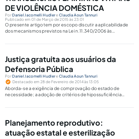
DE VIOLÊNCIA DOMÉSTICA
Por
Daniel Jacomelli Hudler
e
Claudia Aoun Tannuri
Publicado em 01 de Março de 2015 às 23:01
O presente artigo tem por escopo discutir a aplicabilidade
dos mecanismos previstos na Lei n.11.340/2006 às
transexuais que sejam vitimas de violência domestica e
familiar.
Justiça gratuita aos usuários da
Defensoria Pública
Por
Daniel Jacomelli Hudler
e
Claudia Aoun Tannuri
Destacado em 28 de Fevereiro de 2014 às 13:05
Aborda-se a exigência de comprovação do estado de
necessidade; a adoção de critérios de hipossuficiência
pelos magistrados e aspectos específicos nos casos em que
a Defensoria Pública atua.
Planejamento reprodutivo:
atuação estatal e esterilização