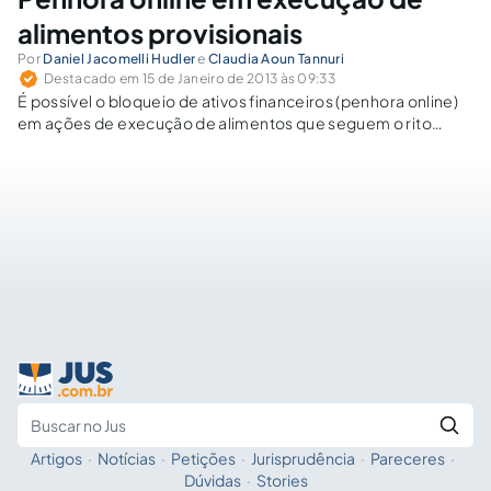
alimentos provisionais
Por
Daniel Jacomelli Hudler
e
Claudia Aoun Tannuri
Destacado em 15 de Janeiro de 2013 às 09:33
É possível o bloqueio de ativos financeiros (penhora online)
em ações de execução de alimentos que seguem o rito
previsto no artigo 733 do CPC.
Artigos
·
Notícias
·
Petições
·
Jurisprudência
·
Pareceres
·
Fale com a IA
Buscar no Jus
Dúvidas
·
Stories