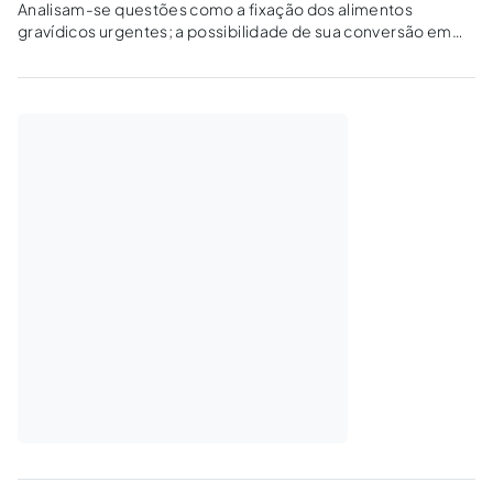
Analisam-se questões como a fixação dos alimentos
gravídicos urgentes; a possibilidade de sua conversão em
alimentos à criança; a cumulação com investigação de
paternidade cumulado com pedido de alimentos; a vigência
dos alimentos pleiteados.