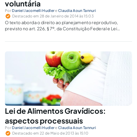
voluntária
Por
Daniel Jacomelli Hudler
e
Claudia Aoun Tannuri
Destacado em 28 de Janeiro de 2014 às 15:03
O texto aborda o direito ao planejamento reprodutivo,
previsto no art. 226, § 7º, da Constituição Federal e Lei
Federal n. 9.263/1996.
Lei de Alimentos Gravídicos:
aspectos processuais
Por
Daniel Jacomelli Hudler
e
Claudia Aoun Tannuri
Destacado em 22 de Maio de 2013 às 15:10