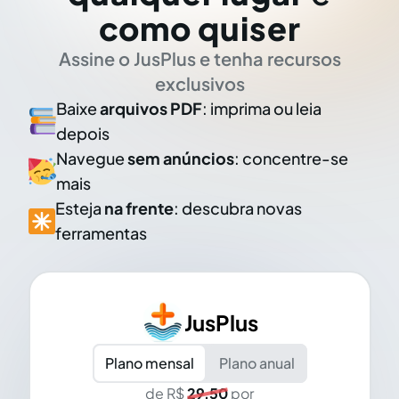
como quiser
Assine o JusPlus e tenha recursos
exclusivos
Baixe
arquivos PDF
: imprima ou leia
depois
Navegue
sem anúncios
: concentre-se
mais
Esteja
na frente
: descubra novas
ferramentas
JusPlus
Plano mensal
Plano anual
de R$
29,50
por