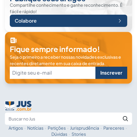
Compartilhe conhecimento e ganhe reconhecimento. É
fácil e rápido!
Colabore
Fique sempre informado!
Seja o primeiro a receber nossas novidades exclusivas e
recentes diretamente em sua caixa de entrada.
Inscrever
Artigos
·
Notícias
·
Petições
·
Jurisprudência
·
Pareceres
·
Fale com a IA
Buscar no Jus
Dúvidas
·
Stories