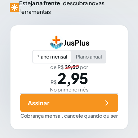
Esteja
na frente
: descubra novas
ferramentas
JusPlus
Plano mensal
Plano anual
de R$
29,50
por
2,95
R$
No primeiro mês
Assinar
Cobrança mensal, cancele quando quiser