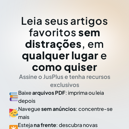
Leia seus artigos
favoritos
sem
distrações
, em
qualquer lugar
e
como quiser
Assine o JusPlus e tenha recursos
exclusivos
Baixe
arquivos PDF
: imprima ou leia
depois
Navegue
sem anúncios
: concentre-se
mais
Esteja
na frente
: descubra novas