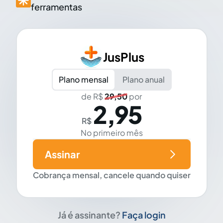
ferramentas
JusPlus
Plano mensal
Plano anual
de R$
29,50
por
2,95
R$
No primeiro mês
Assinar
Cobrança mensal, cancele quando quiser
Já é assinante?
Faça login