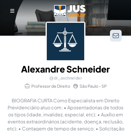
Alexandre Schneider
dr_aschneider
Professor de Direito
São Paulo - SP
BIOGRAFIA CURTA Como Especialista em Direito
Previdenciário atuo com: • Aposentadorias de todos
os tipos (idade, invalidez, especial, etc); • Auxílio em
eventos extraordinários (acidente, doença, reclusão,
etc); • Contagem de tempo de serviço; • Solicitação