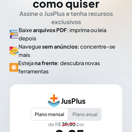
como quiser
Assine o JusPlus e tenha recursos
exclusivos
Baixe
arquivos PDF
: imprima ou leia
depois
Navegue
sem anúncios
: concentre-se
mais
Esteja
na frente
: descubra novas
ferramentas
JusPlus
Plano mensal
Plano anual
de R$
29,50
por