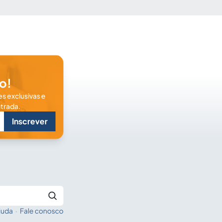
o!
s exclusivas e
trada.
Inscrever
juda
·
Fale conosco
Buscar no Jus