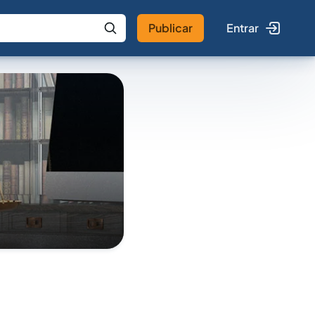
Publicar
Entrar
 IA
Buscar no Jus