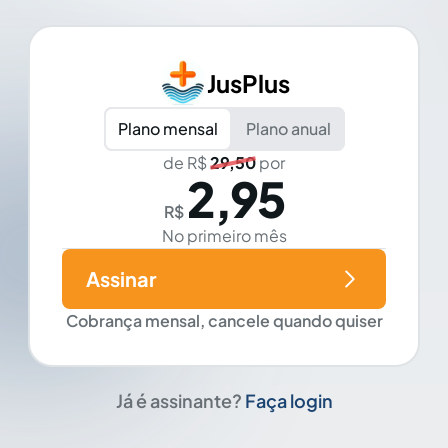
JusPlus
Plano mensal
Plano anual
de R$
29,50
por
2,95
R$
No primeiro mês
Assinar
Cobrança mensal, cancele quando quiser
Já é assinante?
Faça login