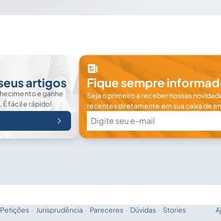
seus artigos
Fique sempre informad
nhecimento e ganhe
Seja o primeiro a receber nossas novidade
 fácil e rápido!
recentes diretamente em sua caixa de en
Petições
·
Jurisprudência
·
Pareceres
·
Dúvidas
·
Stories
A
Fale com a IA