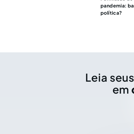
pandemia: bar
política?
Leia seus
em