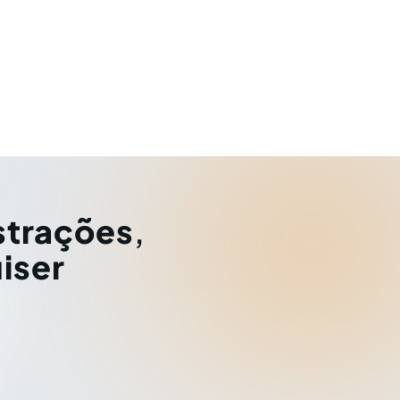
strações
,
iser