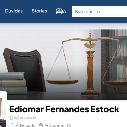
Dúvidas
Stories
IA
Fale com a
Ediomar Fernandes Estock
ediomaradv
Advogado
Petrópolis - RJ