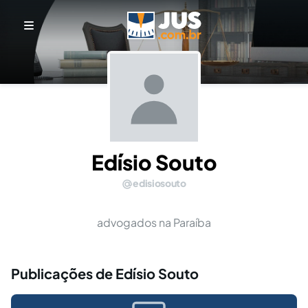
Edísio Souto
edisiosouto
advogados na Paraíba
Publicações de Edísio Souto