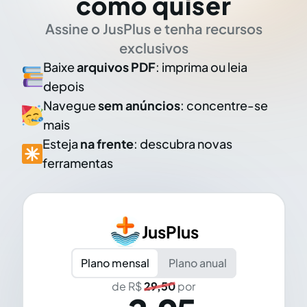
como quiser
Assine o JusPlus e tenha recursos
exclusivos
Baixe
arquivos PDF
: imprima ou leia
depois
Navegue
sem anúncios
: concentre-se
mais
Esteja
na frente
: descubra novas
ferramentas
JusPlus
Plano mensal
Plano anual
de R$
29,50
por