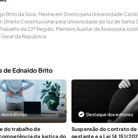
 Brito da Silva. Mestre em Direito pela Universidade Católic
m Direito Constitucional pela Universidade do Sul de Santa 
Trabalho da 22ª Região. Membro Auxiliar da Assessoria Jurídi
-Geral da República.
 de Ednaldo Brito
 dos editores
Destaque dos editores
e do trabalho de
Suspensão do contrato de 
 competência da Justiça do
gestante e a Lei 14.151/202