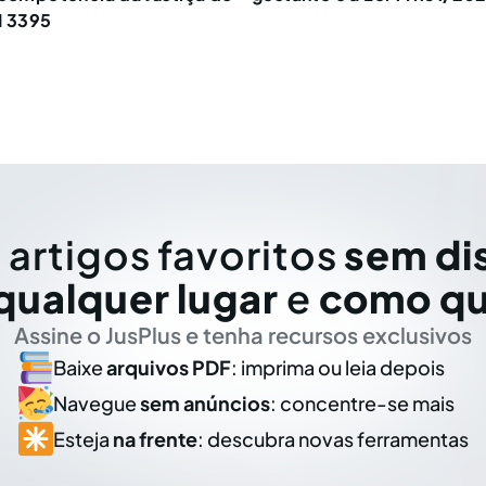
I 3395
 artigos favoritos
sem di
qualquer lugar
e
como qu
Assine o JusPlus e tenha recursos exclusivos
Baixe
arquivos PDF
: imprima ou leia depois
Navegue
sem anúncios
: concentre-se mais
Esteja
na frente
: descubra novas ferramentas