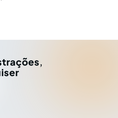
strações
,
iser