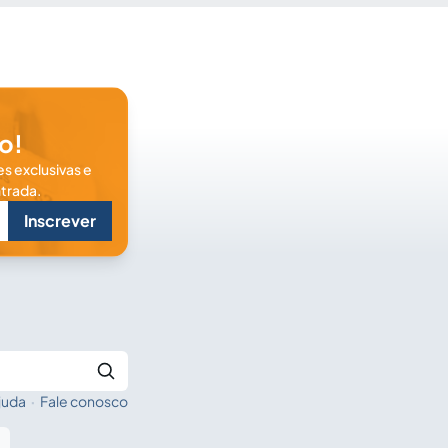
o!
s exclusivas e
trada.
Inscrever
juda
·
Fale conosco
Buscar no Jus