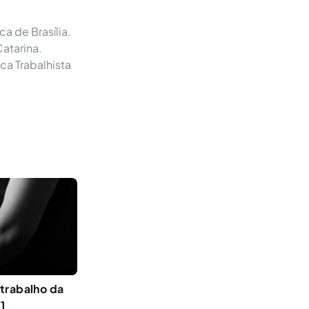
a de Brasília.
Catarina.
ca Trabalhista
trabalho da
1