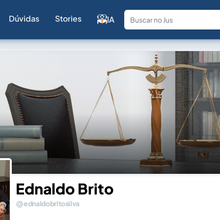
Dúvidas
Stories
IA
Fale com a
Ednaldo Brito
ednaldobritosilva