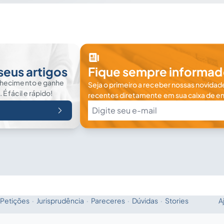
seus artigos
Fique sempre informad
nhecimento e ganhe
Seja o primeiro a receber nossas novidade
 fácil e rápido!
recentes diretamente em sua caixa de en
Petições
·
Jurisprudência
·
Pareceres
·
Dúvidas
·
Stories
A
Fale com a IA