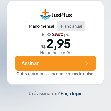
JusPlus
Plano mensal
Plano anual
de R$
29,50
por
2,95
R$
No primeiro mês
Assinar
Cobrança mensal, cancele quando quiser
Já é assinante?
Faça login