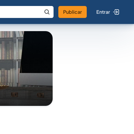
Publicar
Entrar
 IA
Buscar no Jus