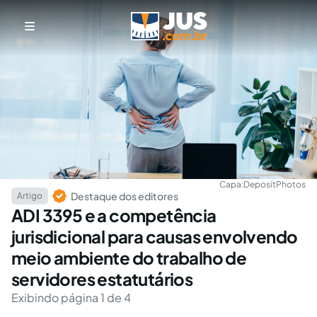
Capa:
DepositPhotos
Destaque dos editores
Artigo
ADI 3395 e a competência
jurisdicional para causas envolvendo
meio ambiente do trabalho de
servidores estatutários
Exibindo página 1 de 4