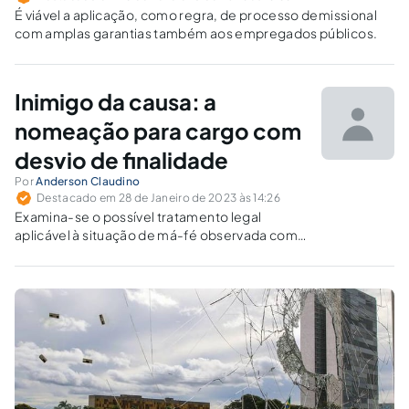
É viável a aplicação, como regra, de processo demissional
com amplas garantias também aos empregados públicos.
Inimigo da causa: a
nomeação para cargo com
desvio de finalidade
Por
Anderson Claudino
Destacado em 28 de Janeiro de 2023 às 14:26
Examina-se o possível tratamento legal
aplicável à situação de má-fé observada com
a nomeação de agente público contrário ao
objetivo da entidade que integra.