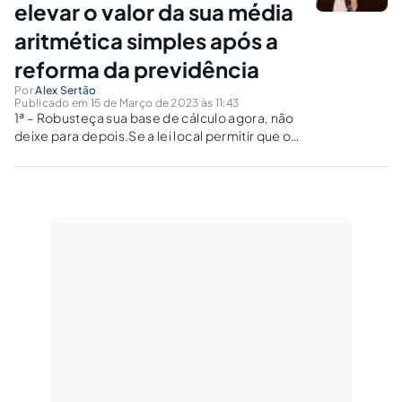
elevar o valor da sua média
aritmética simples após a
reforma da previdência
Por
Alex Sertão
Publicado em 15 de Março de 2023 às 11:43
1ª – Robusteça sua base de cálculo agora, não
deixe para depois.Se a lei local permitir que o
servidor contribua sobre vantagens
temporárias, faça esta opção já, pois quanto
mais o servidor demorar, mais competências
ele deixará passar. Acrescente vantagens...