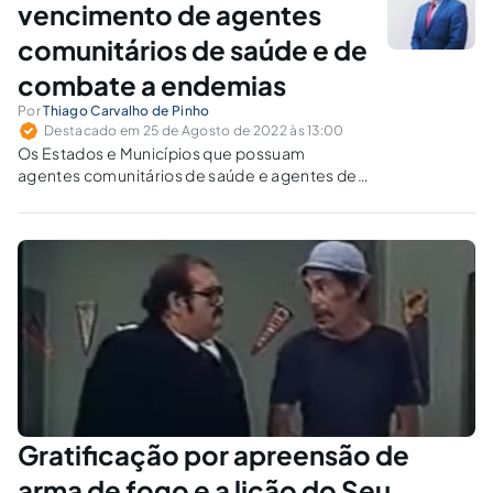
vencimento de agentes
comunitários de saúde e de
combate a endemias
Por
Thiago Carvalho de Pinho
Destacado em 25 de Agosto de 2022 às 13:00
Os Estados e Municípios que possuam
agentes comunitários de saúde e agentes de
combate às endemias, nos seus quadros de
pessoal, deverão proceder ao pagamento do
vencimento desses servidores tendo como
base o novo piso salarial, que entrou em vigor
em 06/05/2022.
Gratificação por apreensão de
arma de fogo e a lição do Seu