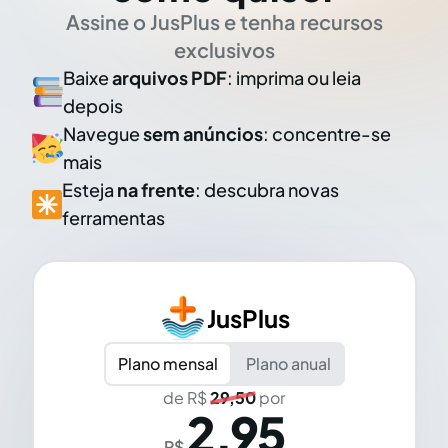
Assine o JusPlus e tenha recursos
exclusivos
Baixe
arquivos PDF
: imprima ou leia
depois
Navegue
sem anúncios
: concentre-se
mais
Esteja
na frente
: descubra novas
ferramentas
JusPlus
Plano mensal
Plano anual
de R$
29,50
por
2,95
R$