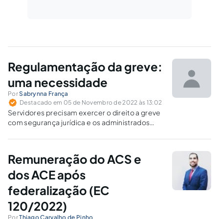
Regulamentação da greve:
uma necessidade
Por
Sabrynna França
Destacado em 05 de Novembro de 2022 às 13:02
Servidores precisam exercer o direito a greve
com segurança jurídica e os administrados
precisam contar com serviços públicos,
mesmo em cota mínima.
Remuneração do ACS e
dos ACE após
federalização (EC
120/2022)
Por
Thiago Carvalho de Pinho