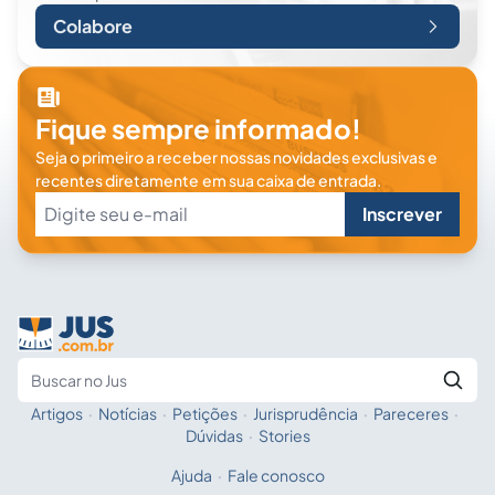
Colabore
Fique sempre informado!
Seja o primeiro a receber nossas novidades exclusivas e
recentes diretamente em sua caixa de entrada.
Inscrever
Artigos
·
Notícias
·
Petições
·
Jurisprudência
·
Pareceres
·
Fale com a IA
Buscar no Jus
Dúvidas
·
Stories
Ajuda
·
Fale conosco