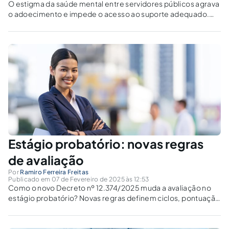
O estigma da saúde mental entre servidores públicos agrava
o adoecimento e impede o acesso ao suporte adequado.
Como a expectativa de produtividade contínua impacta seu
bem-estar psicológico?
Estágio probatório: novas regras
de avaliação
Por
Ramiro Ferreira Freitas
Publicado em 07 de Fevereiro de 2025 às 12:53
Como o novo Decreto nº 12.374/2025 muda a avaliação no
estágio probatório? Novas regras definem ciclos, pontuação
mínima e critérios de desempenho no serviço público.