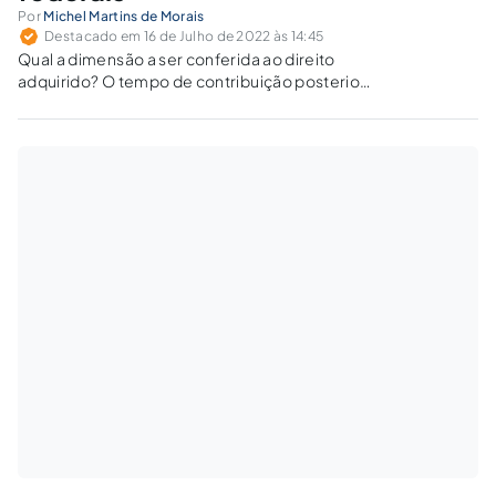
Por
Michel Martins de Morais
Destacado em 16 de Julho de 2022 às 14:45
Qual a dimensão a ser conferida ao direito
adquirido? O tempo de contribuição posterior
a 13/11/19 pode ser computado para fins de
cálculo dos proventos?