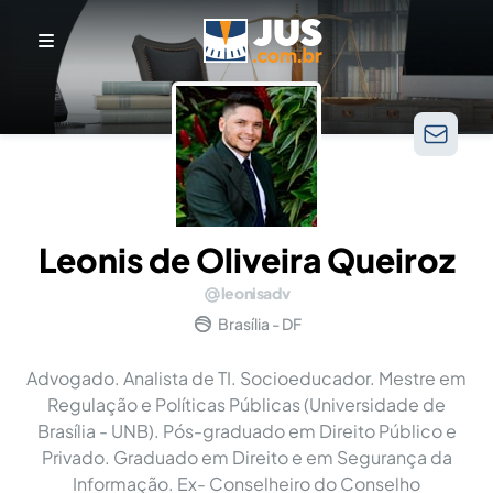
Leonis de Oliveira Queiroz
leonisadv
Brasília - DF
Advogado. Analista de TI. Socioeducador. Mestre em
Regulação e Políticas Públicas (Universidade de
Brasília - UNB). Pós-graduado em Direito Público e
Privado. Graduado em Direito e em Segurança da
Informação. Ex- Conselheiro do Conselho