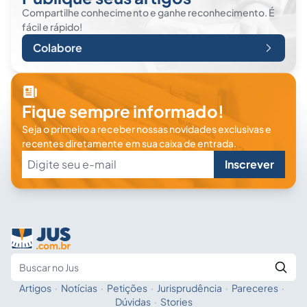
Compartilhe conhecimento e ganhe reconhecimento. É
fácil e rápido!
Colabore
Fique sempre informado!
Seja o primeiro a receber nossas novidades exclusivas e
recentes diretamente em sua caixa de entrada.
Inscrever
Artigos
·
Notícias
·
Petições
·
Jurisprudência
·
Pareceres
·
Fale com a IA
Buscar no Jus
Dúvidas
·
Stories