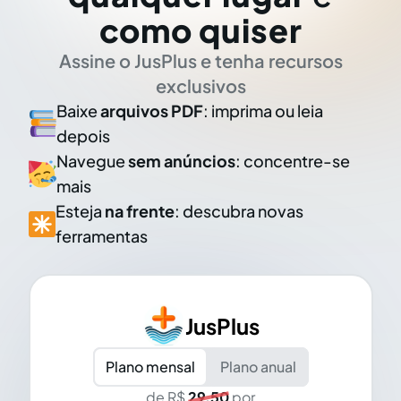
como quiser
Assine o JusPlus e tenha recursos
exclusivos
Baixe
arquivos PDF
: imprima ou leia
depois
Navegue
sem anúncios
: concentre-se
mais
Esteja
na frente
: descubra novas
ferramentas
JusPlus
Plano mensal
Plano anual
de R$
29,50
por