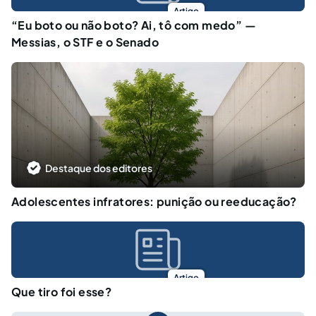
Artigo
“Eu boto ou não boto? Ai, tô com medo” —
Messias, o STF e o Senado
Destaque dos editores
Adolescentes infratores: punição ou reeducação?
Artigo
Que tiro foi esse?