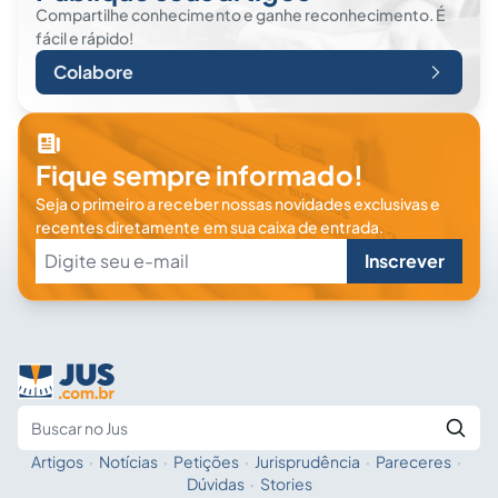
Compartilhe conhecimento e ganhe reconhecimento. É
fácil e rápido!
Colabore
Fique sempre informado!
Seja o primeiro a receber nossas novidades exclusivas e
recentes diretamente em sua caixa de entrada.
Inscrever
Artigos
·
Notícias
·
Petições
·
Jurisprudência
·
Pareceres
·
Fale com a IA
Buscar no Jus
Dúvidas
·
Stories