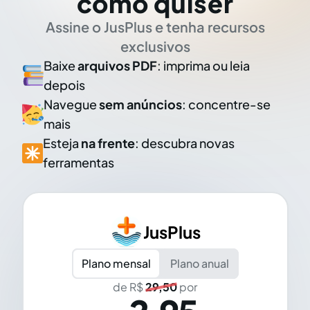
como quiser
Assine o JusPlus e tenha recursos
exclusivos
Baixe
arquivos PDF
: imprima ou leia
depois
Navegue
sem anúncios
: concentre-se
mais
Esteja
na frente
: descubra novas
ferramentas
JusPlus
Plano mensal
Plano anual
de R$
29,50
por