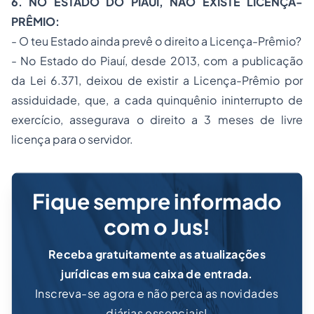
6. NO ESTADO DO PIAUÍ, NÃO EXISTE LICENÇA-
PRÊMIO:
- O teu Estado ainda prevê o direito a Licença-Prêmio?
- No Estado do Piauí, desde 2013, com a publicação
da Lei 6.371, deixou de existir a Licença-Prêmio por
assiduidade, que, a cada quinquênio ininterrupto de
exercício, assegurava o direito a 3 meses de livre
licença para o servidor.
Fique sempre informado
com o Jus!
Receba gratuitamente as atualizações
jurídicas em sua caixa de entrada.
Inscreva-se agora e não perca as novidades
diárias essenciais!