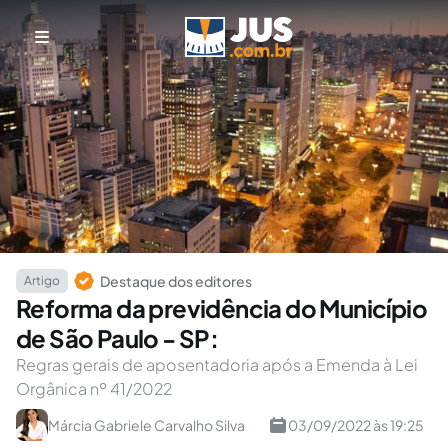
Destaque dos editores
Artigo
Reforma da previdência do Município
de São Paulo - SP:
Regras gerais de aposentadoria após a Emenda à Lei
Orgânica nº 41/2022
Márcia Gabriele Carvalho Silva
03/09/2022 às 19:25