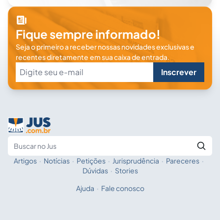
Fique sempre informado!
Seja o primeiro a receber nossas novidades exclusivas e
recentes diretamente em sua caixa de entrada.
Inscrever
Artigos
·
Notícias
·
Petições
·
Jurisprudência
·
Pareceres
·
Fale com a IA
Buscar no Jus
Dúvidas
·
Stories
Ajuda
·
Fale conosco