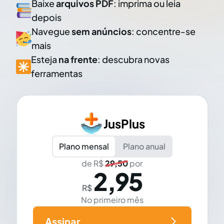
Baixe
arquivos PDF
: imprima ou leia
depois
Navegue
sem anúncios
: concentre-se
mais
Esteja
na frente
: descubra novas
ferramentas
JusPlus
Plano mensal
Plano anual
de R$
29,50
por
2,95
R$
No primeiro mês
Assinar