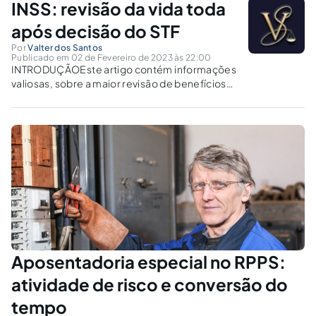
INSS: revisão da vida toda
após decisão do STF
Por
Valter dos Santos
Publicado em 02 de Fevereiro de 2023 às 22:00
INTRODUÇÃOEste artigo contém informações
valiosas, sobre a maior revisão de benefícios
previdenciários da história do direito
brasileiro.Nesta obra, eu explico, em detalhes,
como aposentados e pensionistas do INSS,
que recebem apenas um salário mínimo,
podem passar a receber o teto...
Aposentadoria especial no RPPS:
atividade de risco e conversão do
tempo