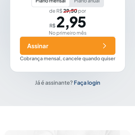
Plano mensal
Plano anual
de R$
29,50
por
2,95
R$
No primeiro mês
Assinar
Cobrança mensal, cancele quando quiser
Já é assinante?
Faça login