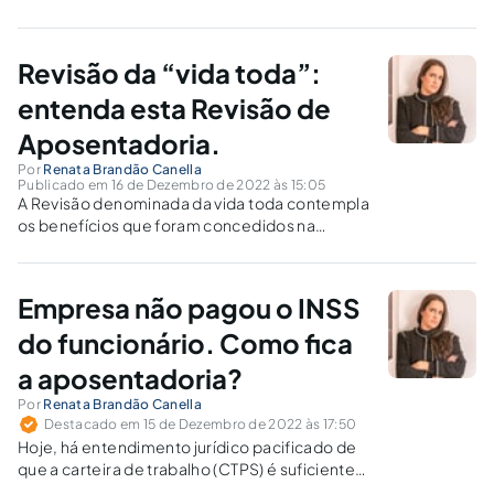
morte que permite a utilização de todos os
salários de contribuição, inclusive os
anteriores à julho de 1994.No cálculo dos
Revisão da “vida toda”:
benefícios previdenciários concedidos...
entenda esta Revisão de
Aposentadoria.
Por
Renata Brandão Canella
Publicado em 16 de Dezembro de 2022 às 15:05
A Revisão denominada da vida toda contempla
os benefícios que foram concedidos na
vigência da Lei 9.876/99, ou seja, partir de 29
de novembro de 1999. Lei esta que, alterando
dispositivos da Lei 8.213/91, modificou a forma
Empresa não pagou o INSS
de cálculo do...
do funcionário. Como fica
a aposentadoria?
Por
Renata Brandão Canella
Destacado em 15 de Dezembro de 2022 às 17:50
Hoje, há entendimento jurídico pacificado de
que a carteira de trabalho (CTPS) é suficiente
para comprovar o vínculo trabalhista e o