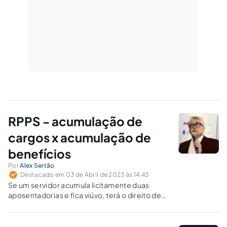
RPPS - acumulação de
cargos x acumulação de
benefícios
Por
Alex Sertão
Destacado em 03 de Abril de 2023 às 14:43
Se um servidor acumula licitamente duas
aposentadorias e fica viúvo, terá o direito de
acumulá-las com a pensão por morte,
somando um três benefícios?