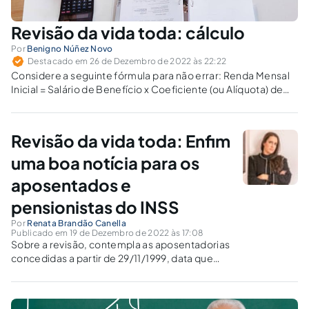
Revisão da vida toda: cálculo
Por
Benigno Núñez Novo
Destacado em 26 de Dezembro de 2022 às 22:22
Considere a seguinte fórmula para não errar: Renda Mensal
Inicial = Salário de Benefício x Coeficiente (ou Alíquota) de
benefício.
Revisão da vida toda: Enfim
uma boa notícia para os
aposentados e
pensionistas do INSS
Por
Renata Brandão Canella
Publicado em 19 de Dezembro de 2022 às 17:08
Sobre a revisão, contempla as aposentadorias
concedidas a partir de 29/11/1999, data que
entrou em vigor a Lei nº 9.876/1999, a qual
restringiu o período que deveria ser levado em
consideração para fins de cálculos da