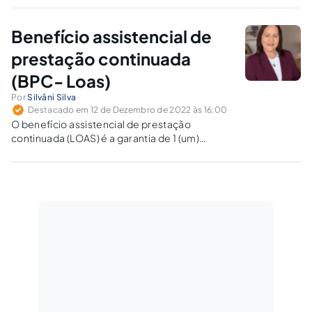
tempo de trabalho para fins de aposentadoria.
Benefício assistencial de
prestação continuada
(BPC- Loas)
Por
Silvâni Silva
Destacado em 12 de Dezembro de 2022 às 16:00
O benefício assistencial de prestação
continuada (LOAS) é a garantia de 1 (um)
salário-mínimo mensal à pessoa com
deficiência e ao idoso que comprovem não
possuir meios de prover a própria manutenção
ou de tê-la provida por sua família.