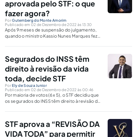
aprovada pelo STF: o que
fazer agora?
Por
Gutemberg do Monte Amorim
Publicado em 02 de Dezembro de 2022 às 13:30
Após 9 meses de suspensão do julgamento,
quando o ministro Kassio Nunes Marques fez
um pedido de destaque, no dia 1º de
dezembro o Supremo Tribunal Federal formou
maioria e decidiu aprovar a revisão da vida
Segurados do INSS têm
toda.Com seis votos a...
direito à revisão da vida
toda, decide STF
Por
Ely de Souza Junior
Publicado em 02 de Dezembro de 2022 às 00:46
Por maioria de votos (6 x 5), o STF decidiu que
os segurados do INSS têm direito à revisão da
vida toda. O julgamento do Recurso
Extraordinário n° 1276977, com repercução
geral reconhecida, Tema n° 1.102, foi finalizado
STF aprova a “REVISÃO DA
nesta quinta-feira...
VIDA TODA” para permitir