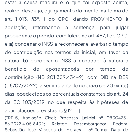
estar a causa madura e o que foi exposto acima,
realizo, desde já, o julgamento do mérito, na forma do
art. 1.013, §3º, I do CPC, dando PROVIMENTO à
apelação, reformando a sentença para julgar
procedente o pedido, com fulcro no art. 487, I do CPC,
e
a)
condenar o INSS a reconhecer e averbar o tempo
de contribuição nos termos da inicial, em favor da
autora;
b)
condenar o INSS a conceder à autora o
benefício de aposentadoria por tempo de
contribuição (NB 201.329.434-9), com DIB na DER
(08/02/2022), a ser implantado no prazo de 20 (vinte)
dias, obedecidos os percentuais constantes do art. 24
da EC 103/2019, no que respeita às hipóteses de
acumulações previstas no § 1º [...]
(TRF-5, Apelação Cível; Processo judicial nº 0800475-
86.2022.4.05.8402; Relator: Desembargador Federal
Sebastião José Vasques de Moraes - 6ª Turma; Data de