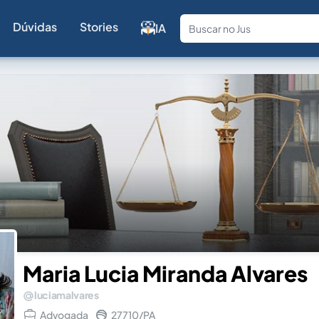
Dúvidas
Stories
IA
Fale com a
Maria Lucia Miranda Alvares
luciamalvares
Advogada
27710/PA