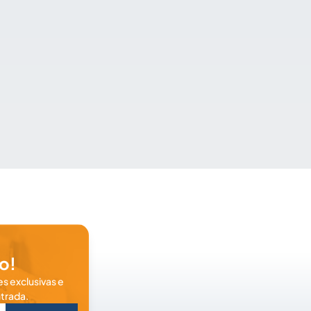
o!
s exclusivas e
trada.