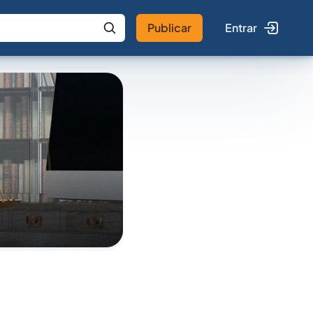
Publicar
Entrar
 IA
Buscar no Jus