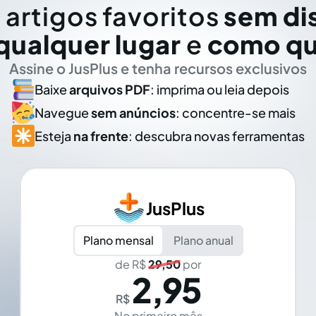
 artigos favoritos
sem di
qualquer lugar
e
como qu
Assine o JusPlus e tenha recursos exclusivos
Baixe
arquivos PDF
: imprima ou leia depois
Navegue
sem anúncios
: concentre-se mais
Esteja
na frente
: descubra novas ferramentas
JusPlus
Plano mensal
Plano anual
de R$
29,50
por
2,95
R$
No primeiro mês