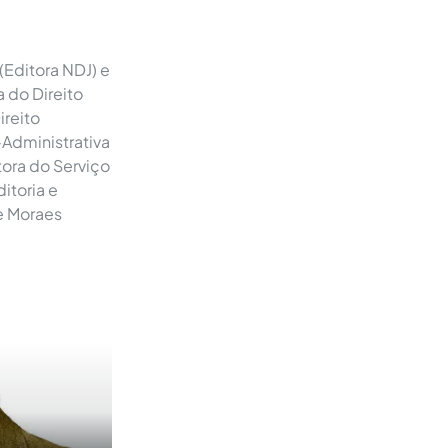
(Editora NDJ) e
a do Direito
ireito
-Administrativa
ora do Serviço
itoria e
e Moraes