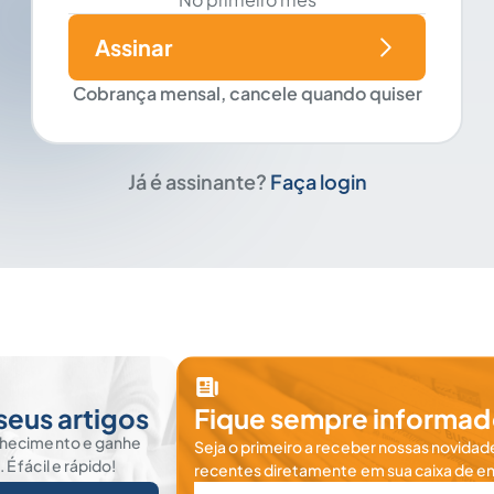
Assinar
Cobrança mensal, cancele quando quiser
Já é assinante?
Faça login
seus artigos
Fique sempre informad
nhecimento e ganhe
Seja o primeiro a receber nossas novidade
 fácil e rápido!
recentes diretamente em sua caixa de en