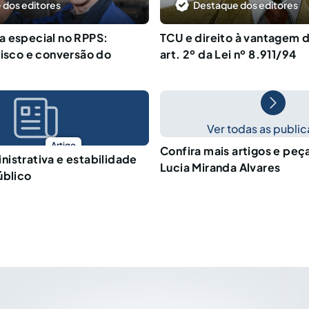
 dos editores
Destaque dos editores
a especial no RPPS:
TCU e direito à vantagem 
risco e conversão do
art. 2º da Lei nº 8.911/94
Ver todas as publi
Artigo
Confira mais artigos e peç
istrativa e estabilidade
Lucia Miranda Alvares
úblico