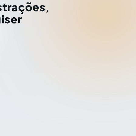
strações
,
iser