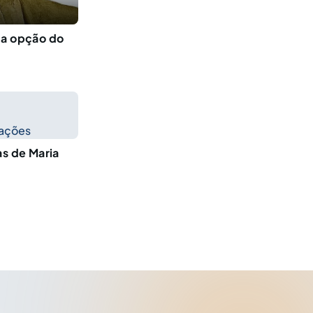
da opção do
cações
as de Maria