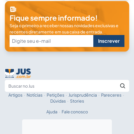
Fique sempre informado!
Seja o primeiro a receber nossas novidades exclusivas e
recentes diretamente em sua caixa de entrada.
Inscrever
Artigos
·
Notícias
·
Petições
·
Jurisprudência
·
Pareceres
·
Fale com a IA
Buscar no Jus
Dúvidas
·
Stories
Ajuda
·
Fale conosco