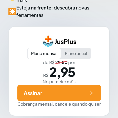
mais
Esteja
na frente
: descubra novas
ferramentas
JusPlus
Plano mensal
Plano anual
de R$
29,50
por
2,95
R$
No primeiro mês
Assinar
Cobrança mensal, cancele quando quiser