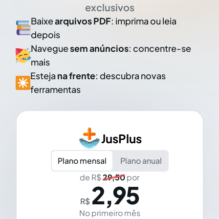
exclusivos
Baixe
arquivos PDF
: imprima ou leia
depois
Navegue
sem anúncios
: concentre-se
mais
Esteja
na frente
: descubra novas
ferramentas
JusPlus
Plano mensal
Plano anual
de R$
29,50
por
2,95
R$
No primeiro mês