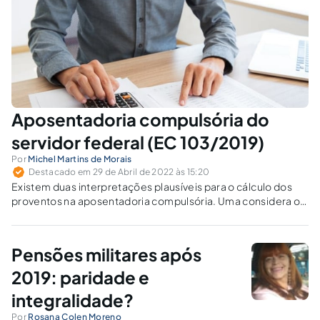
Aposentadoria compulsória do
servidor federal (EC 103/2019)
Por
Michel Martins de Morais
Destacado em 29 de Abril de 2022 às 15:20
Existem duas interpretações plausíveis para o cálculo dos
proventos na aposentadoria compulsória. Uma considera o
tempo de contribuição em anos; a outra, em dias.
Pensões militares após
2019: paridade e
integralidade?
Por
Rosana Colen Moreno