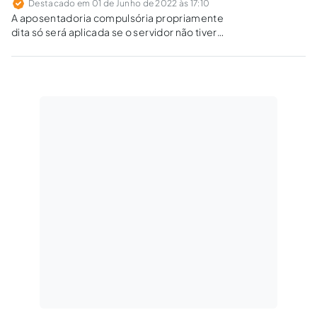
Destacado em 01 de Junho de 2022 às 17:10
A aposentadoria compulsória propriamente
dita só será aplicada se o servidor não tiver
direito a nenhuma outra regra mais vantajosa.