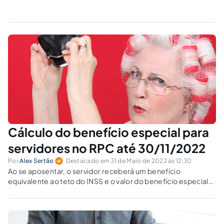
Cálculo do benefício especial para
servidores no RPC até 30/11/2022
Por
Alex Sertão
Destacado em 31 de Maio de 2022 às 12:30
Ao se aposentar, o servidor receberá um benefício
equivalente ao teto do INSS e o valor do benefício especial
calculado na forma estabelecida pela MP 1.119/2022, além de
um valor relativo às contribuições feitas à previdência
complementar.