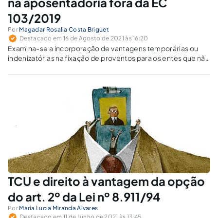
na aposentadoria fora da EC
103/2019
Por
Magadar Rosalia Costa Briguet
Destacado em 16 de Agosto de 2021 às 16:20
Examina-se a incorporação de vantagens temporárias ou
indenizatórias na fixação de proventos para os entes que não
adotaram as regras de aposentadoria e pensão por morte
definidas pela EC 103/ 2019 para os seus servidores.
TCU e direito à vantagem da opção
do art. 2º da Lei nº 8.911/94
Por
Maria Lucia Miranda Alvares
Destacado em 11 de Junho de 2021 às 13:45