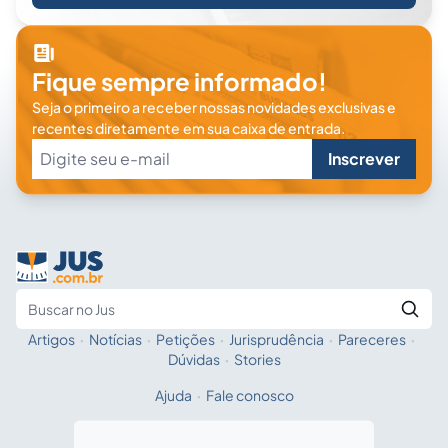
Fique sempre informado!
Seja o primeiro a receber nossas novidades exclusivas e
recentes diretamente em sua caixa de entrada.
Inscrever
Artigos
·
Notícias
·
Petições
·
Jurisprudência
·
Pareceres
·
Fale com a IA
Buscar no Jus
Dúvidas
·
Stories
Ajuda
·
Fale conosco