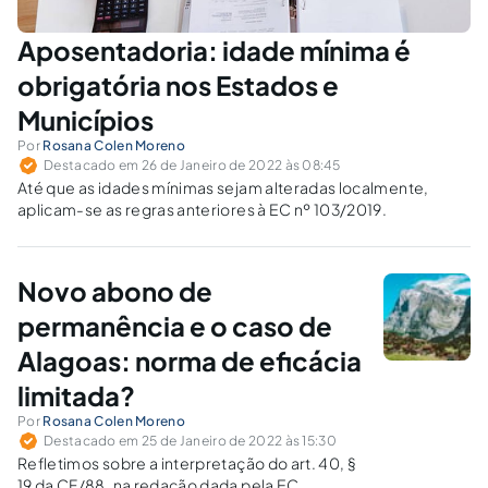
Aposentadoria: idade mínima é
obrigatória nos Estados e
Municípios
Por
Rosana Colen Moreno
Destacado em 26 de Janeiro de 2022 às 08:45
Até que as idades mínimas sejam alteradas localmente,
aplicam-se as regras anteriores à EC nº 103/2019.
Novo abono de
permanência e o caso de
Alagoas: norma de eficácia
limitada?
Por
Rosana Colen Moreno
Destacado em 25 de Janeiro de 2022 às 15:30
Refletimos sobre a interpretação do art. 40, §
19 da CF/88, na redação dada pela EC