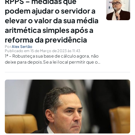
RPPS – medidas que
podem ajudar o servidor a
elevar o valor da sua média
aritmética simples após a
reforma da previdência
Por
Alex Sertão
Publicado em 15 de Março de 2023 às 11:43
1ª – Robusteça sua base de cálculo agora, não
deixe para depois.Se a lei local permitir que o
servidor contribua sobre vantagens
temporárias, faça esta opção já, pois quanto
mais o servidor demorar, mais competências
ele deixará passar. Acrescente vantagens...