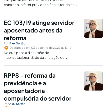
contrário, o fator previdenciário referido no
inciso I do art. 9º da LC nº 142/13 é inaplicável.
EC 103/19 atinge servidor
aposentado antes da
reforma
Por
Alex Sertão
Destacado em 03 de Junho de 2022 às 13:10
No que pese a discussão de
inconstitucionalidade da anulação de
aposentadorias concedidas no RPPS sem
recolhimento das contribuições devidas ao
RGPS, tal situação encontra-se prevista na
RPPS – reforma da
reforma e pode atingir o servidor já
aposentado.
previdência e a
aposentadoria
compulsória do servidor
Por
Alex Sertão