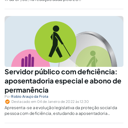
103/2019, e a (i)legitimidade da concessão e
do pagamento de abono de permanência,
ante a ausência de norma permissória no
Estado de Alagoas.
Servidor público com deficiência:
aposentadoria especial e abono de
permanência
Por
Robio Araujo da Frota
Destacado em 04 de Janeiro de 2022 às 12:30
Apresenta-se a evolução legislativa da proteção social da
pessoa com deficiência, estudando a aposentadoria
especial e abono de permanência dos servidores públicos
com deficiência.