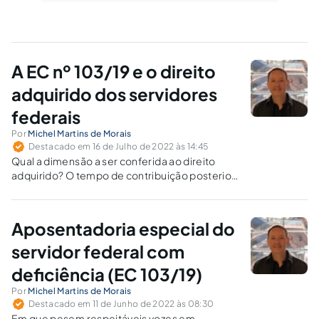
A EC nº 103/19 e o direito
adquirido dos servidores
federais
Por
Michel Martins de Morais
Destacado em 16 de Julho de 2022 às 14:45
Qual a dimensão a ser conferida ao direito
adquirido? O tempo de contribuição posterior
a 13/11/19 pode ser computado para fins de
cálculo dos proventos?
Aposentadoria especial do
servidor federal com
deficiência (EC 103/19)
Por
Michel Martins de Morais
Destacado em 11 de Junho de 2022 às 08:30
Em que pesem respeitáveis vozes em