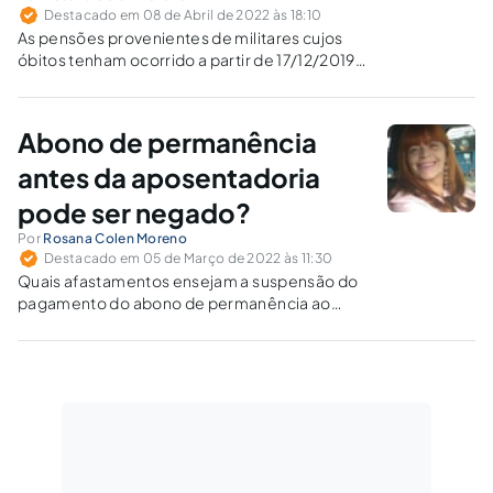
Destacado em 08 de Abril de 2022 às 18:10
As pensões provenientes de militares cujos
óbitos tenham ocorrido a partir de 17/12/2019
devem ser concedidas com paridade e
integralidade ou valem as normas em sentido
contrário previstas em leis estaduais?
Abono de permanência
antes da aposentadoria
pode ser negado?
Por
Rosana Colen Moreno
Destacado em 05 de Março de 2022 às 11:30
Quais afastamentos ensejam a suspensão do
pagamento do abono de permanência ao
servidor público?