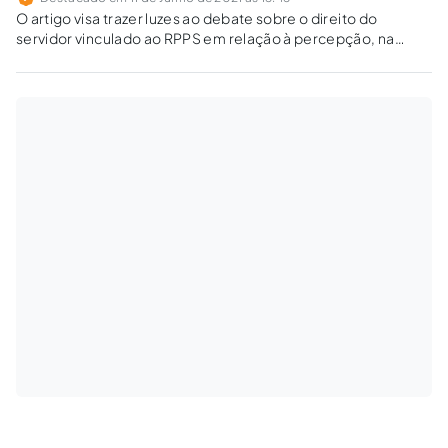
O artigo visa trazer luzes ao debate sobre o direito do
servidor vinculado ao RPPS em relação à percepção, na
aposentadoria, da parcela de opção de função de que trata
o art. 2º, da Lei nº 8.911/94.