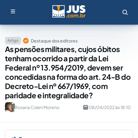
Destaque dos editores
Artigo
As pensões militares, cujos óbitos
tenham ocorrido a partir da Lei
Federal nº 13.954/2019, devem ser
concedidas na forma do art. 24-B do
Decreto-Lei nº 667/1969, com
paridade e integralidade?
Rosana Colen Moreno
08/04/2022 às 18:10