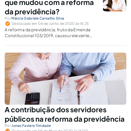
que mudou com a reforma
da previdência?
Por
Márcia Gabriele Carvalho Silva
Destacado em 04 de Junho de 2020 às 16:25
A reforma da previdência, fruto da Emenda
Constitucional 103/2019, causou relevante
impacto no regime próprio de previdência
social. Dentre as alterações no texto
constitucional, destaca-se o direito ao abono
de permanência.
A contribuição dos servidores
públicos na reforma da previdência
Por
Jonas Faviero Trindade
Destacado em 05 de Maio de 2020 às 16:00