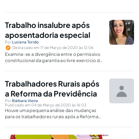
Trabalho insalubre após
aposentadoria especial
Por
Luciana Torido
Destacado em 17 de Março de 2020 às 12:06
Examina-se a divergência entre o permissivo
constitucional da garantia ao livre exercício da
profissão e a legislação federal que proíbe o
exercício da profissão em condições
insalubres, posteriormente à aposentação.
Trabalhadores Rurais após
a Reforma da Previdência
Por
Bárbara Vieira
Publicado em 04 de Março de 2020 às 16:03
Houve uma pequena análise das mudanças
para os trabalhadores rurais após a Reforma
da Previdência.