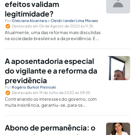
efeitos validam
legitimidade?
Por
Gleiciane Alcantara
e
Cleidir Jander Lima Moraes
Destacado em 06 de Agosto de 2020 às 11:35
Atualmente, uma das reformas mais discutidas
na sociedade brasileira é a da previdência. E
ainda não se parece ter chegado a um
consenso sobre a qualidade de seus
impactos.
A aposentadoria especial
do vigilante e a reforma da
previdência
Por
Rogério Burkot Pietroski
Destacado em 19 de Julho de 2020 às 09:55
Contrariando os interesses do governo, com
muita insistência, garantiu-se, para os
trabalhadores que exerceram atividade
especial antes da reforma, o direito a requerer
a conversão do tempo especial em comum.
Abono de permanência: o