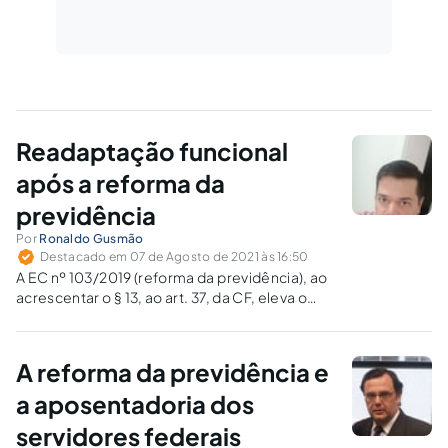
Readaptação funcional
após a reforma da
previdência
Por
Ronaldo Gusmão
Destacado em 07 de Agosto de 2021 às 16:50
A EC nº 103/2019 (reforma da previdência), ao
acrescentar o § 13, ao art. 37, da CF, eleva o
instituto da readaptação ao plano
constitucional, restando a dúvida se, pela nova
redação, ainda é admissível tratá-la como
A reforma da previdência e
provimento derivado de cargo público.
a aposentadoria dos
servidores federais