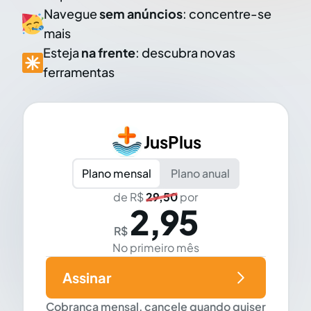
Navegue
sem anúncios
: concentre-se
mais
Esteja
na frente
: descubra novas
ferramentas
JusPlus
Plano mensal
Plano anual
de R$
29,50
por
2,95
R$
No primeiro mês
Assinar
Cobrança mensal, cancele quando quiser