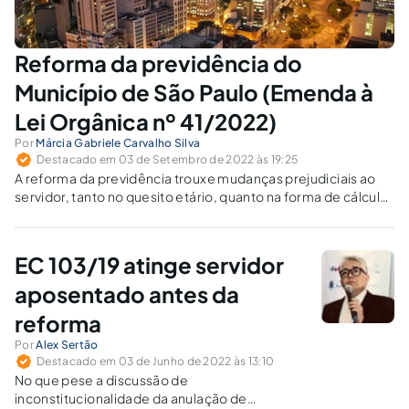
Reforma da previdência do
Município de São Paulo (Emenda à
Lei Orgânica nº 41/2022)
Por
Márcia Gabriele Carvalho Silva
Destacado em 03 de Setembro de 2022 às 19:25
A reforma da previdência trouxe mudanças prejudiciais ao
servidor, tanto no quesito etário, quanto na forma de cálculo
dos proventos. O que se conserva como direito adquirido?
EC 103/19 atinge servidor
aposentado antes da
reforma
Por
Alex Sertão
Destacado em 03 de Junho de 2022 às 13:10
No que pese a discussão de
inconstitucionalidade da anulação de