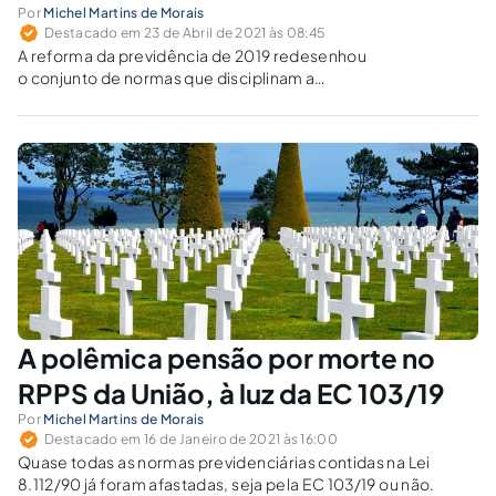
Por
Michel Martins de Morais
Destacado em 23 de Abril de 2021 às 08:45
A reforma da previdência de 2019 redesenhou
o conjunto de normas que disciplinam a
previdência dos servidores federais,
conferindo ao benefício de aposentadoria
roupagem inteiramente nova.
A polêmica pensão por morte no
RPPS da União, à luz da EC 103/19
Por
Michel Martins de Morais
Destacado em 16 de Janeiro de 2021 às 16:00
Quase todas as normas previdenciárias contidas na Lei
8.112/90 já foram afastadas, seja pela EC 103/19 ou não.