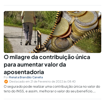
aposentadorias concedidas no RPPS sem
recolhimento das contribuições devidas ao
RGPS, tal situação encontra-se prevista na
reforma e pode atingir o servidor já
aposentado.
O milagre da contribuição única
para aumentar valor da
aposentadoria
Por
Renata Brandão Canella
Destacado em 21 de Fevereiro de 2022 às 08:40
O segurado pode realizar uma contribuição única no valor do
teto do INSS, e assim, melhorar o valor do seu benefício,
podendo gerar valores bem maiores que o mínimo para a
aposentadoria?