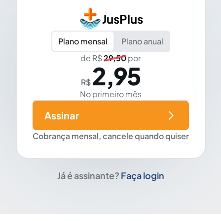
JusPlus
Plano mensal
Plano anual
de R$
29,50
por
2,95
R$
No primeiro mês
Assinar
Cobrança mensal, cancele quando quiser
Já é assinante?
Faça login