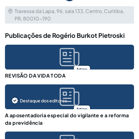
Travessa da Lapa, 96, sala 133, Centro, Curitiba,
PR, 80010-190
Publicações de Rogério Burkot Pietroski
Artigo
REVISÃO DA VIDA TODA
Destaque dos editores
Artigo
A aposentadoria especial do vigilante e a reforma
da previdência