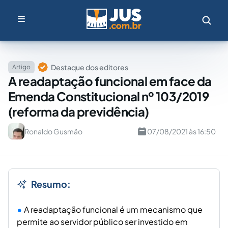
Destaque dos editores
Artigo
A readaptação funcional em face da
Emenda Constitucional nº 103/2019
(reforma da previdência)
Ronaldo Gusmão
07/08/2021 às 16:50
Resumo:
A readaptação funcional é um mecanismo que
permite ao servidor público ser investido em