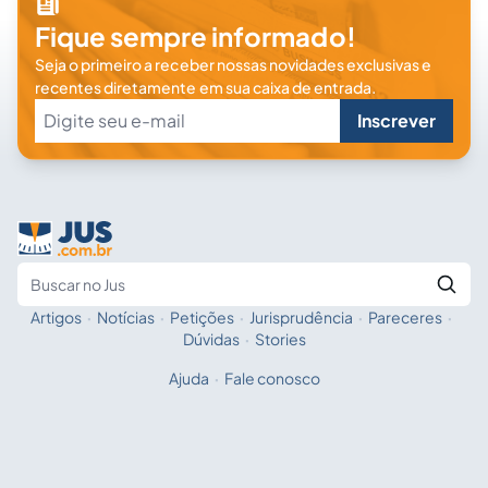
Fique sempre informado!
Seja o primeiro a receber nossas novidades exclusivas e
recentes diretamente em sua caixa de entrada.
Inscrever
Artigos
·
Notícias
·
Petições
·
Jurisprudência
·
Pareceres
·
Fale com a IA
Buscar no Jus
Dúvidas
·
Stories
Ajuda
·
Fale conosco