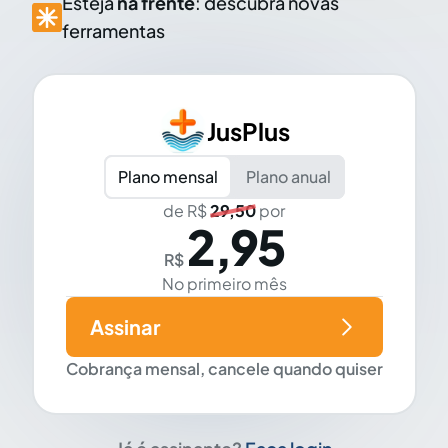
Esteja
na frente
: descubra novas
ferramentas
JusPlus
Plano mensal
Plano anual
de R$
29,50
por
2,95
R$
No primeiro mês
Assinar
Cobrança mensal, cancele quando quiser