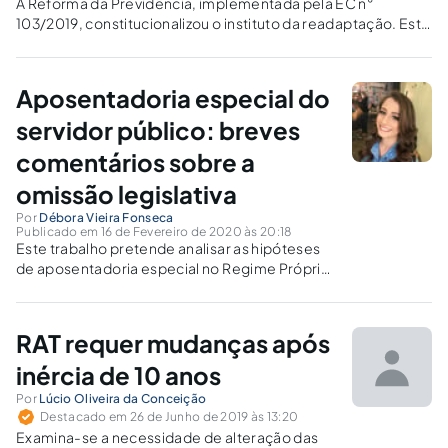
A Reforma da Previdência, implementada pela EC n°
103/2019, constitucionalizou o instituto da readaptação. Este
breve ensaio busca promover reflexões quanto à referida
forma de provimento derivado de cargos públicos.
Aposentadoria especial do
servidor público: breves
comentários sobre a
omissão legislativa
Por
Débora Vieira Fonseca
Publicado em 16 de Fevereiro de 2020 às 20:18
Este trabalho pretende analisar as hipóteses
de aposentadoria especial no Regime Próprio
de Previdência previstas nos incisos I, II e III,
§4º, do artigo 40 da Constituição, na redação
anterior à Emenda Constitucional nº. 103, de
RAT requer mudanças após
12.11.2019.
inércia de 10 anos
Por
Lúcio Oliveira da Conceição
Destacado em 26 de Junho de 2019 às 13:20
Examina-se a necessidade de alteração das