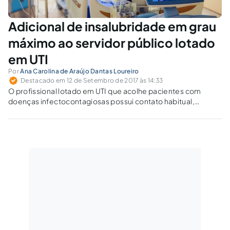
Adicional de insalubridade em grau
máximo ao servidor público lotado
em UTI
Por
Ana Carolina de Araújo Dantas Loureiro
Destacado em 12 de Setembro de 2017 às 14:33
O profissional lotado em UTI que acolhe pacientes com
doenças infectocontagiosas possui contato habitual,
rotineiro, frequente e permanente com agentes biológicos
causadores de tais doenças infectocontagiosas – o que
justifica a percepção do adicional de insalubridade em grau
máximo.