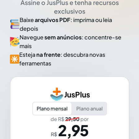
Assine o JusPlus e tenha recursos
exclusivos
Baixe
arquivos PDF
: imprima ou leia
depois
Navegue
sem anúncios
: concentre-se
mais
Esteja
na frente
: descubra novas
ferramentas
JusPlus
Plano mensal
Plano anual
de R$
29,50
por
2,95
R$