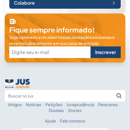
Colabore
Fique sempre informado!
Seja o primeiro a receber nossas novidades exclusivas e
recentes diretamente em sua caixa de entrada.
Inscrever
Artigos
·
Notícias
·
Petições
·
Jurisprudência
·
Pareceres
·
Fale com a IA
Buscar no Jus
Dúvidas
·
Stories
Ajuda
·
Fale conosco