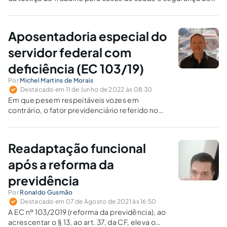
servidores públicos.
Aposentadoria especial do
servidor federal com
deficiência (EC 103/19)
Por
Michel Martins de Morais
Destacado em 11 de Junho de 2022 às 08:30
Em que pesem respeitáveis vozes em
contrário, o fator previdenciário referido no
inciso I do art. 9º da LC nº 142/13 é inaplicável.
Readaptação funcional
após a reforma da
previdência
Por
Ronaldo Gusmão
Destacado em 07 de Agosto de 2021 às 16:50
A EC nº 103/2019 (reforma da previdência), ao
acrescentar o § 13, ao art. 37, da CF, eleva o