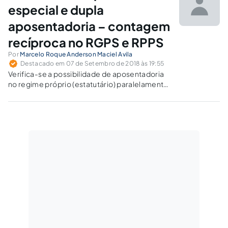
especial e dupla
aposentadoria – contagem
recíproca no RGPS e RPPS
Por
Marcelo Roque Anderson Maciel Avila
Destacado em 07 de Setembro de 2018 às 19:55
Verifica-se a possibilidade de aposentadoria
no regime próprio (estatutário) paralelamente
às contribuições e aposentadoria do regime
geral (INSS), a partir de caso de servidor
público ex-celetista, que fora transposto para
o regime estatutário e continuou a verter
contribuições para o RGPS.