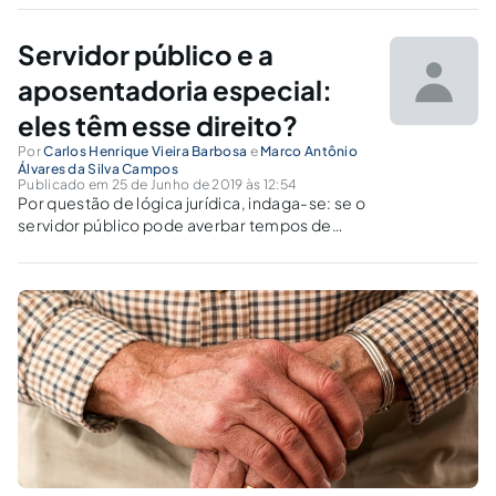
Servidor público e a
aposentadoria especial:
eles têm esse direito?
Por
Carlos Henrique Vieira Barbosa
e
Marco Antônio
Álvares da Silva Campos
Publicado em 25 de Junho de 2019 às 12:54
Por questão de lógica jurídica, indaga-se: se o
servidor público pode averbar tempos de
contribuição de um regime previdenciário em
outro, por que lhe seria vedado fazer a
contagem conjunta dos tempos de atividade
especial?