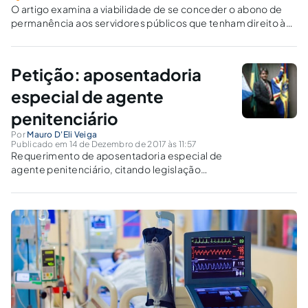
O artigo examina a viabilidade de se conceder o abono de
permanência aos servidores públicos que tenham direito à
aposentadoria especial, decorrente da exposição a agentes
insalubres ou risco à integridade física.
Petição: aposentadoria
especial de agente
penitenciário
Por
Mauro D'Eli Veiga
Publicado em 14 de Dezembro de 2017 às 11:57
Requerimento de aposentadoria especial de
agente penitenciário, citando legislação
federal sobre previdência.