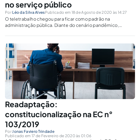
no serviço público
Por
Léo da Silva Alves
Publicado em 18 de Agosto de 2020 às 14:27
O teletrabalho chegou para ficar como padrão na
administração pública. Diante do cenário pandêmico,
normas internas são adotadas com urgência, uma vez que o
regulamento geral não atende às peculiaridades dos
órgãos.
Readaptação:
constitucionalização na EC n°
103/2019
Por
Jonas Faviero Trindade
Publicado em 17 de Fevereiro de 2020 às 01:06