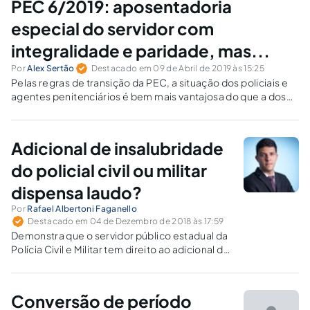
PEC 6/2019: aposentadoria
especial do servidor com
integralidade e paridade, mas...
Por
Alex Sertão
Destacado em 09 de Abril de 2019 às 15:25
Pelas regras de transição da PEC, a situação dos policiais e
agentes penitenciários é bem mais vantajosa do que a dos
servidores com deficiência ou em atividades insalubres.
Adicional de insalubridade
do policial civil ou militar
dispensa laudo?
Por
Rafael Albertoni Faganello
Destacado em 04 de Dezembro de 2018 às 17:59
Demonstra que o servidor público estadual da
Polícia Civil e Militar tem direito ao adicional de
insalubridade desde o início do ingresso na
carreira e não depende de laudo técnico para
determinar quando se inicia o pagamento.
Conversão de período