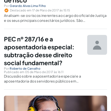
Por
Gerardo Alves Lima Filho
Destacado em 17 de Maio de 2017 às 15:15
Analisam-se os riscos inerentes ao cargo do oficial de Justiça
e os seus principais consectários jurídicos. São
apresentados os fatores de risco, propostas para a
mitigação dos perigos e a regulação da atividade.
PEC nº 287/16 e a
aposentadoria especial:
subtração desse direito
social fundamental?
Por
Roberto de Carvalho
Publicado em 05 de Maio de 2017 às 16:11
Discussão sobre a aposentadoria especial e a
aposentadoria dos servidores públicos em
atividade de risco. O debate envolveu a
atividade dos policiais civis e federais que, de
acordo com a PEC n. 287/16, não teriam mais
direito à aposentadoria especial.