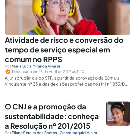
Atividade de risco e conversão do
tempo de serviço especial em
comum no RPPS
Por
Maria Lucia Miranda Alvares
Destacado em 18 de Abril de 2017 às 11:10
A jurisprudência do STF, a partir da aprovação da Súmula
Vinculante nº 33 e das decisões proferidas nos MI nº 833/DF
884/DF, impõe a revisão de aposentadorias concedidas sob
a égide da interpretação anterior, mormente aos
submetidos à atividade de risco.
O CNJ e a promoção da
sustentabilidade: conheça
a Resolução nº 201/2015
Por
Eliane Pereira dos Santos
,
Cícero Isaquiel Vieira