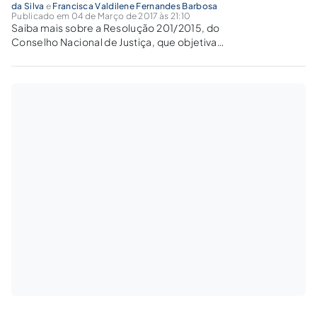
da Silva
e
Francisca Valdilene Fernandes Barbosa
Publicado em 04 de Março de 2017 às 21:10
Saiba mais sobre a Resolução 201/2015, do
Conselho Nacional de Justiça, que objetiva
estabelecer algumas políticas de
sustentabilidade a serem implantadas pelo
Judiciário, propondo uma bem-vinda mudança
de postura em relação ao meio ambiente.