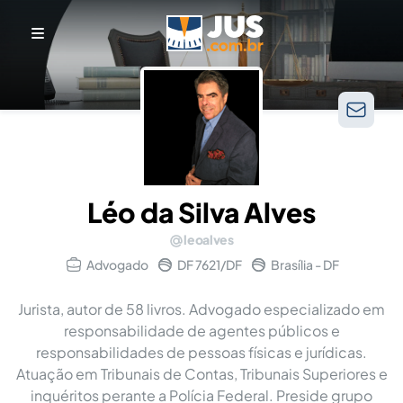
Léo da Silva Alves
leoalves
Advogado
DF 7621/DF
Brasília - DF
Jurista, autor de 58 livros. Advogado especializado em
responsabilidade de agentes públicos e
responsabilidades de pessoas físicas e jurídicas.
Atuação em Tribunais de Contas, Tribunais Superiores e
inquéritos perante a Polícia Federal. Preside grupo