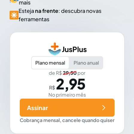
mais
Esteja
na frente
: descubra novas
ferramentas
JusPlus
Plano mensal
Plano anual
de R$
29,50
por
2,95
R$
No primeiro mês
Assinar
Cobrança mensal, cancele quando quiser