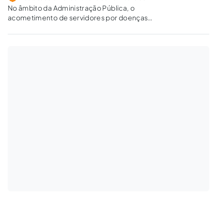
No âmbito da Administração Pública, o
acometimento de servidores por doenças
decorrentes do exercício de suas funções não
é raridade, devendo ser analisadas as
peculiaridades do regime jurídico aplicável.