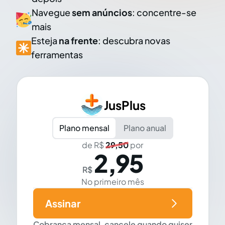
Navegue
sem anúncios
: concentre-se
mais
Esteja
na frente
: descubra novas
ferramentas
JusPlus
Plano mensal
Plano anual
de R$
29,50
por
2,95
R$
No primeiro mês
Assinar
Cobrança mensal, cancele quando quiser