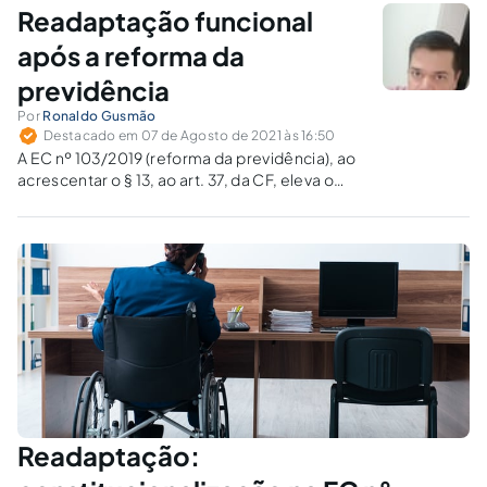
concurso?
Readaptação funcional
após a reforma da
previdência
Por
Ronaldo Gusmão
Destacado em 07 de Agosto de 2021 às 16:50
A EC nº 103/2019 (reforma da previdência), ao
acrescentar o § 13, ao art. 37, da CF, eleva o
instituto da readaptação ao plano
constitucional, restando a dúvida se, pela nova
redação, ainda é admissível tratá-la como
provimento derivado de cargo público.
Readaptação: