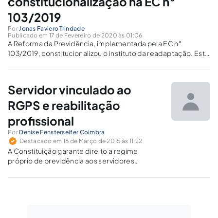
constitucionalização na EC n°
103/2019
Por
Jonas Faviero Trindade
Publicado em 17 de Fevereiro de 2020 às 01:06
A Reforma da Previdência, implementada pela EC n°
103/2019, constitucionalizou o instituto da readaptação. Este
breve ensaio busca promover reflexões quanto à referida
forma de provimento derivado de cargos públicos.
Servidor vinculado ao
RGPS e reabilitação
profissional
Por
Denise Fensterseifer Coimbra
Destacado em 18 de Março de 2015 às 11:22
A Constituição garante direito a regime
próprio de previdência aos servidores
públicos. Alguns entes federativos,
entretanto, deixam de cumprir o comando
constitucional, de modo que seus servidores
estatutários se encontram vinculados ao
Regime Geral, o que gera algumas