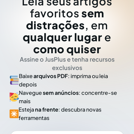
Leia seus artigos
favoritos
sem
distrações
, em
qualquer lugar
e
como quiser
Assine o JusPlus e tenha recursos
exclusivos
Baixe
arquivos PDF
: imprima ou leia
depois
Navegue
sem anúncios
: concentre-se
mais
Esteja
na frente
: descubra novas
ferramentas