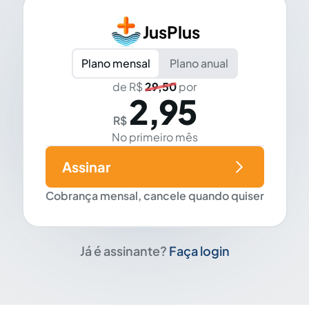
JusPlus
Plano mensal
Plano anual
de R$
29,50
por
2,95
R$
No primeiro mês
Assinar
Cobrança mensal, cancele quando quiser
Já é assinante?
Faça login