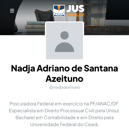
Nadja Adriano de Santana
Azeituno
nadjaazeituno
Procuradora Federal em exercício na PF/ANAC/DF.
Especialista em Direito Processual Civil pela Unisul.
Bacharel em Contabilidade e em Direito pela
Universidade Federal do Ceará.