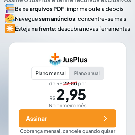
Baixe
arquivos PDF
: imprima ou leia depois
Navegue
sem anúncios
: concentre-se mais
Esteja
na frente
: descubra novas ferramentas
JusPlus
Plano mensal
Plano anual
de R$
29,50
por
2,95
R$
No primeiro mês
Assinar
Cobrança mensal, cancele quando quiser