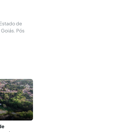
 Estado de
 Goiás. Pós
de