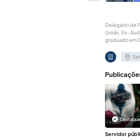
Delegado de Po
Goiás. Ex- Aud
graduado em Di
Set
Publicações
Destaque
Servidor públ