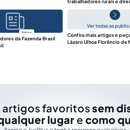
trabalhadores rurais e dir
Ver todas as publi
Artigo
Confira mais artigos e peç
dores da Fazenda Brasil
Lázaro Ulhoa Florêncio de 
il
 artigos favoritos
sem di
qualquer lugar
e
como qu
Assine o JusPlus e tenha recursos exclusivos