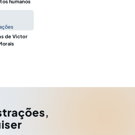
eitos humanos
cações
as de Victor
Morais
strações
,
iser