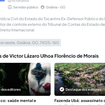
victorulhoa
Servidor público
Goiânia - GO
lícia Civil do Estado do Tocantins Ex-Defensor Público do
itor de controle externo do Tribunal de Contas do Estado de
reito Internacional.
or oeste, Goiânia, GO, 74125-160
 de Victor Lázaro Ulhoa Florêncio de Morais
 dos editores
Destaque dos editores
ico: saúde mental e
Fazenda Ubá: assassinato 