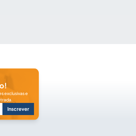
o!
s exclusivas e
trada.
Inscrever