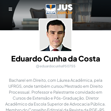
Eduardo Cunha da Costa
eduardocunha950755
Bacharel em Direito, com Láurea Acadêmica, pela
UFRGS, onde também cursou Mestrado em Direito
Processual. Professor e Palestrante convidado em
Cursos de Extensão e Pós-Graduação. Diretor
Acadêmico da Escola Superior de Advocacia Pública.
Membro do Conselho Editorial da Revista da PGE-RS.