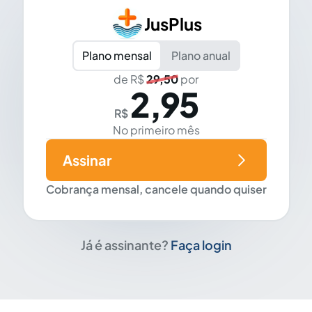
JusPlus
Plano mensal
Plano anual
de R$
29,50
por
2,95
R$
No primeiro mês
Assinar
Cobrança mensal, cancele quando quiser
Já é assinante?
Faça login