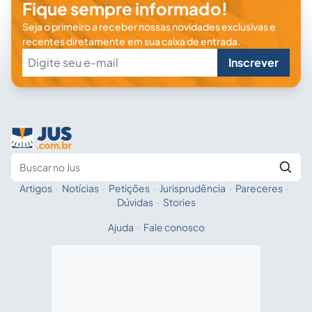
Fique sempre informado!
Seja o primeiro a receber nossas novidades exclusivas e
recentes diretamente em sua caixa de entrada.
Inscrever
Artigos
·
Notícias
·
Petições
·
Jurisprudência
·
Pareceres
·
Fale com a IA
Buscar no Jus
Dúvidas
·
Stories
Ajuda
·
Fale conosco