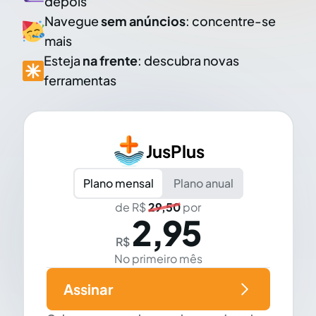
depois
Navegue
sem anúncios
: concentre-se
mais
Esteja
na frente
: descubra novas
ferramentas
JusPlus
Plano mensal
Plano anual
de R$
29,50
por
2,95
R$
No primeiro mês
Assinar