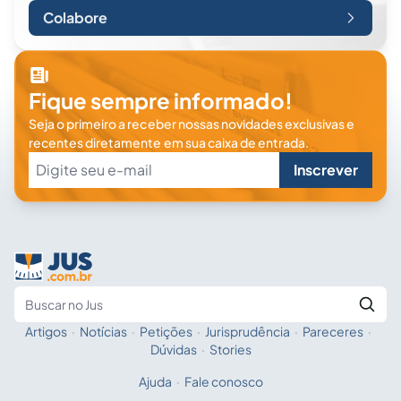
Colabore
Fique sempre informado!
Seja o primeiro a receber nossas novidades exclusivas e
recentes diretamente em sua caixa de entrada.
Inscrever
Artigos
·
Notícias
·
Petições
·
Jurisprudência
·
Pareceres
·
Fale com a IA
Buscar no Jus
Dúvidas
·
Stories
Ajuda
·
Fale conosco