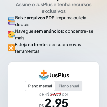
Assine o JusPlus e tenha recursos
exclusivos
Baixe
arquivos PDF
: imprima ou leia
depois
Navegue
sem anúncios
: concentre-se
mais
Esteja
na frente
: descubra novas
ferramentas
JusPlus
Plano mensal
Plano anual
de R$
29,50
por
2,95
R$