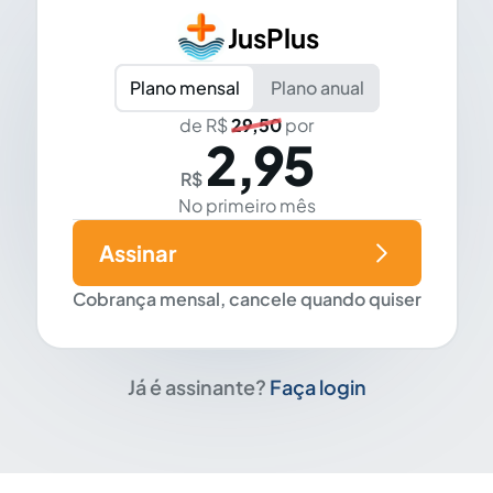
JusPlus
Plano mensal
Plano anual
de R$
29,50
por
2,95
R$
No primeiro mês
Assinar
Cobrança mensal, cancele quando quiser
Já é assinante?
Faça login