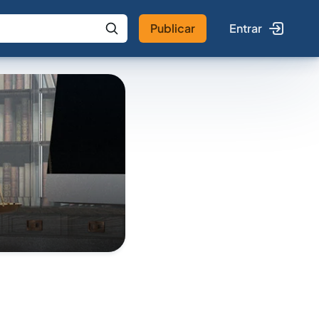
Publicar
Entrar
 IA
Buscar no Jus