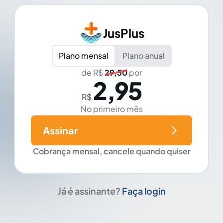
JusPlus
Plano mensal
Plano anual
de R$
29,50
por
2,95
R$
No primeiro mês
Assinar
Cobrança mensal, cancele quando quiser
Já é assinante?
Faça login