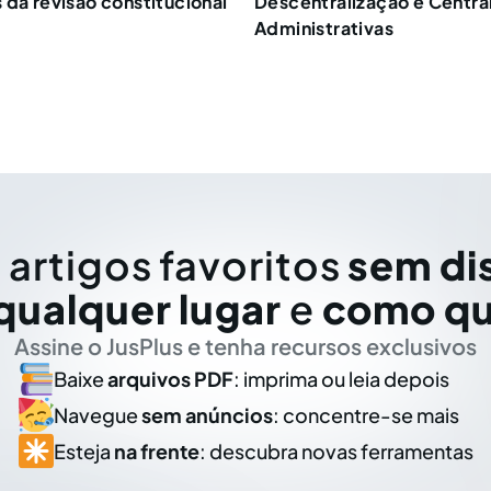
 da revisão constitucional
Descentralização e Centra
Administrativas
 artigos favoritos
sem di
qualquer lugar
e
como qu
Assine o JusPlus e tenha recursos exclusivos
Baixe
arquivos PDF
: imprima ou leia depois
Navegue
sem anúncios
: concentre-se mais
Esteja
na frente
: descubra novas ferramentas