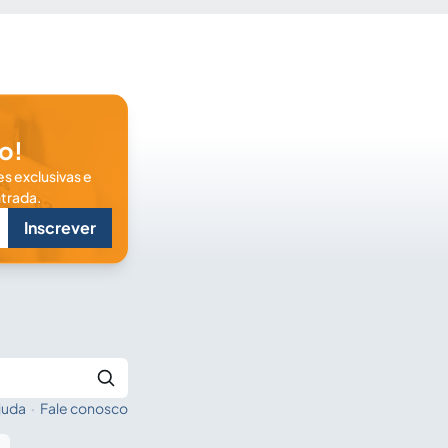
o!
s exclusivas e
trada.
Inscrever
juda
·
Fale conosco
Buscar no Jus