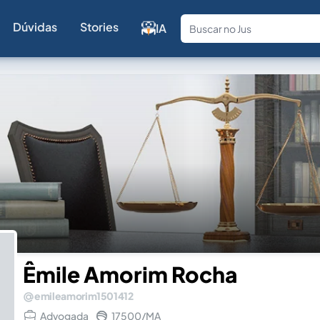
Dúvidas
Stories
IA
Fale com a
Êmile Amorim Rocha
emileamorim1501412
Advogada
17500/MA