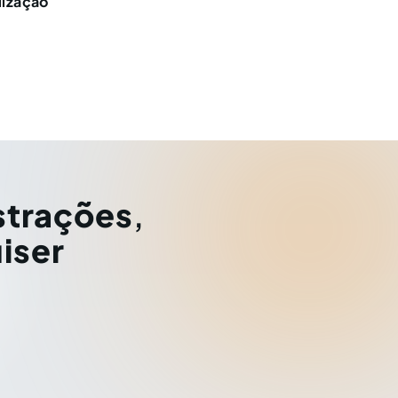
lização
strações
,
iser