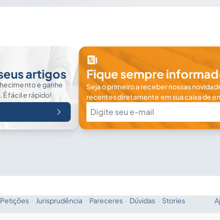
seus artigos
Fique sempre informad
nhecimento e ganhe
Seja o primeiro a receber nossas novidade
 fácil e rápido!
recentes diretamente em sua caixa de en
Petições
·
Jurisprudência
·
Pareceres
·
Dúvidas
·
Stories
A
Fale com a IA