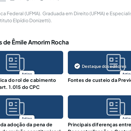
ica Federal (UFMA). Graduada em Direito (UFMA) e Especiali
tituto Elpídio Donizetti).
s de Êmile Amorim Rocha
Destaque dos editores
Artigo
Artig
dica do rol de cabimento
Fontes de custeio da Previ
art. 1.015 do CPC
Artigo
Artig
 da adoção da pena de
Principais diferenças entr