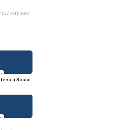
sta em Direito
o
dência Social
o
e