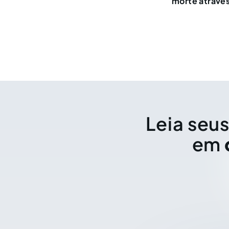
morte através
Leia seus
em