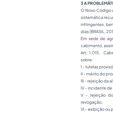
3 A PROBLEMÁTI
O Novo Código d
sistemática recu
infringentes, be
dias (BRASIL, 201
Em sede de agra
cabimento, assi
Art. 1.015. Cab
sobre:
I - tutelas provisó
II - mérito do pr
III - rejeição d
IV - incidente d
V - rejeição d
revogação;
VI - exibição ou