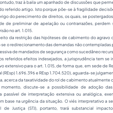
ontudo, traz à baila um apanhado de discussões que perm
do referido artigo. Isto porque põe-se à fragilidade decisõe
igo do perecimento de direitos, os quais, se postergados
 de preliminar de apelação ou contrarrazões, perdem 
isão no art. 1.015.
eito da restrição das hipóteses de cabimento do agravo d
ar-se o redirecionamento das demandas não contempladas p
cessiva de mandados de segurança como sucedâneo recurs
 os referidos efeitos indesejados, a jurisprudência tem se 
tivo extensivo para o art. 1.015, de forma que, em sede de R
l (REsp) 1.696.396 e REsp 1.704.520), aguarda-se julgamen
iça, acerca da taxatividade do rol de cabimento atualmente 
 momento, discute-se a possibilidade de adoção das t
tiva passível de interpretação extensiva ou analógica, exe
m base na urgência da situação. O viés interpretativo a 
al de Justiça (STJ), portanto, trará substancial impact