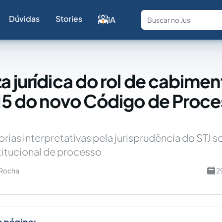
Dúvidas
Stories
IA
Fale com a
a jurídica do rol de cabime
015 do novo Código de Proc
orias interpretativas pela jurisprudência do STJ s
itucional de processo
 Rocha
2
a página: