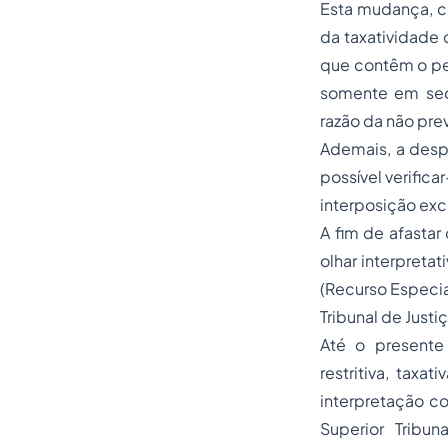
Esta mudança, c
da taxatividade 
que contêm o per
somente em sede
razão da não prev
Ademais, a desp
possível verific
interposição ex
A fim de afastar
olhar interpreta
(Recurso Especia
Tribunal de Just
Até o presente
restritiva, taxa
interpretação co
Superior Tribun