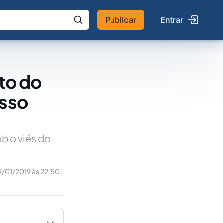
Publicar
Entrar
 IA
Buscar no Jus
nto do
esso
ob o viés do
9/01/2019 às 22:50