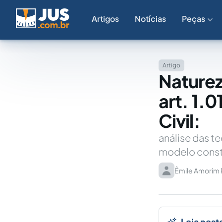
Artigos
Notícias
Peças
Artigo
Naturez
art. 1.
Civil:
análise das te
modelo const
Êmile Amorim
Leia nest