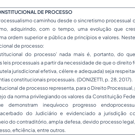
ONSTITUCIONAL DE PROCESSO
rocessualismo caminhou desde o sincretismo processual o
smo, adquirindo, com o tempo, uma evolução que cre
a ordem superior e pública de princípios e valores. Neste
cional de processo:
titucional do processo’ nada mais é, portanto, do que
s leis processuais a partir da necessidade de que o direito
utela jurisdicional efetiva, célere e adequada) seja respei
ntias constitucionais processuais. (DONIZETTI, p. 28, 2017).
ucional de processo representa, para o Direito Processual, 
jo da norma privilegiando os valores da Constituição Fed
e demonstram inequívoco progresso endoprocessua
xacerbado do Judiciário e evidenciado a jurisdição co
eio do contraditório, ampla defesa, devido processo legal,
sso, eficiência, entre outros.