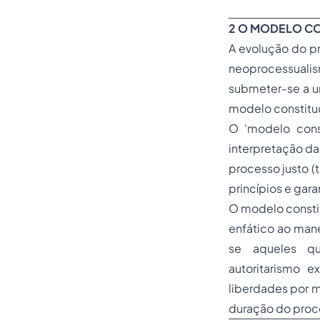
2 O MODELO C
A evolução do p
neoprocessuali
submeter-se a um
modelo constitu
O ‘modelo cons
interpretação da
processo justo (t
princípios e gara
O modelo constit
enfático ao mane
se aqueles qu
autoritarismo e
liberdades por m
duração do proce