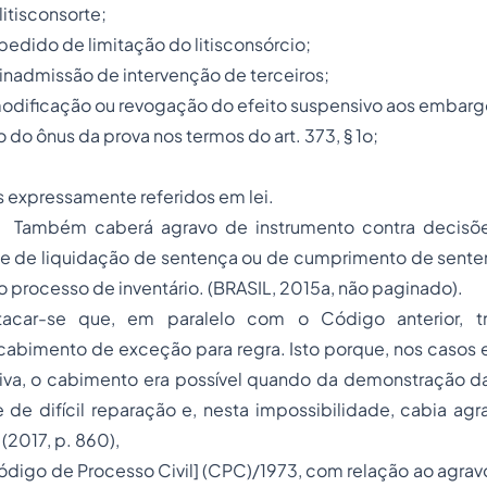
litisconsorte;
o pedido de limitação do litisconsórcio;
 inadmissão de intervenção de terceiros;
modificação ou revogação do efeito suspensivo aos embarg
ão do ônus da prova nos termos do art. 373, § 1o;
os expressamente referidos em lei.
. Também caberá agravo de instrumento contra decisões
ase de liquidação de sentença ou de cumprimento de sente
 processo de inventário. (BRASIL, 2015a, não paginado).
tacar-se que, em paralelo com o Código anterior, t
cabimento de exceção para regra. Isto porque, nos casos 
iva, o cabimento era possível quando da demonstração da
 de difícil reparação e, nesta impossibilidade, cabia agr
 (2017, p. 860),
digo de Processo Civil] (CPC)/1973, com relação ao agrav