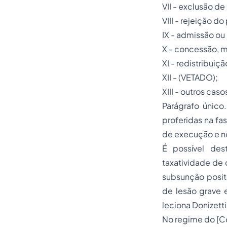
VII - exclusão de 
VIII - rejeição d
IX - admissão ou
X - concessão, 
XI - redistribuiç
XII - (VETADO);
XIII - outros cas
Parágrafo único
proferidas na f
de execução e no
É possível des
taxatividade de 
subsunção posit
de lesão grave e
leciona Donizetti
No regime do [Có