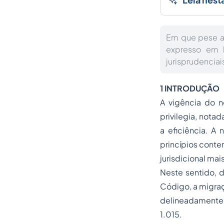
Em que pese a 
expresso em l
jurisprudenciai
1 INTRODUÇÃO
A vigência do n
privilegia, nota
a eficiência. A 
princípios conte
jurisdicional mais
Neste sentido, d
Código, a migraç
delineadamente r
1.015.