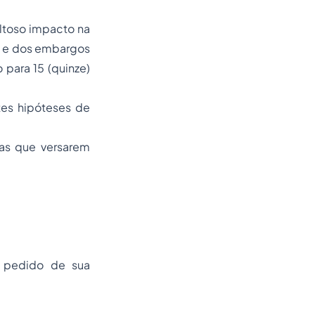
ltoso impacto na
do e dos embargos
 para 15 (quinze)
tes hipóteses de
ias que versarem
o pedido de sua