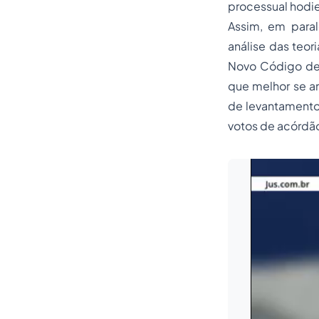
processual hodie
Assim, em paral
análise das teor
Novo Código de P
que melhor se am
de levantamento 
votos de acórdão