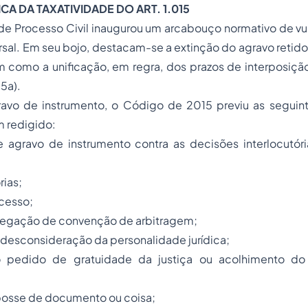
CA DA TAXATIVIDADE DO ART. 1.015
e Processo Civil inaugurou um arcabouço normativo de vu
rsal. Em seu bojo, destacam-se a extinção do agravo reti
m como a unificação, em regra, dos prazos de interposição
5a).
vo de instrumento, o Código de 2015 previu as seguin
m redigido:
e agravo de instrumento contra as decisões interlocutór
rias;
ocesso;
a alegação de convenção de arbitragem;
e desconsideração da personalidade jurídica;
o pedido de gratuidade da justiça ou acolhimento d
 posse de documento ou coisa;