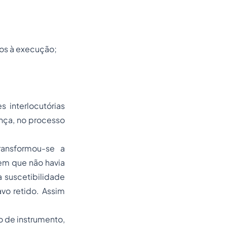
os à execução;
 interlocutórias
nça, no processo
ransformou-se a
em que não havia
 suscetibilidade
avo retido. Assim
o de instrumento,