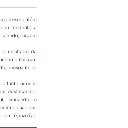
u praxismo até o
sceu tendente a
 sentido, surge o
 o resultado da
 fundamental a um
tado, consoante os
portanto, um viés
eral, destacando-
l, limitando o
nstitucional das
 boa-fé, razoável