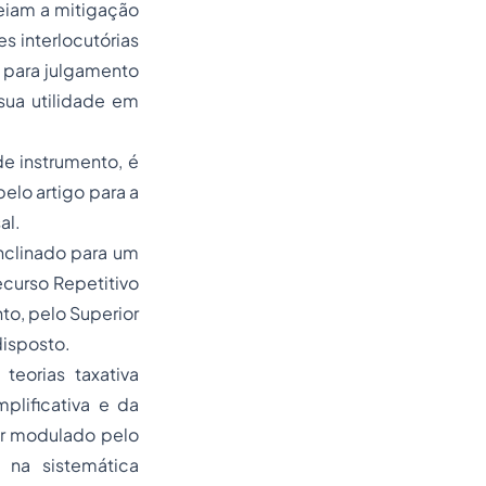
eiam a mitigação
s interlocutórias
 para julgamento
sua utilidade em
e instrumento, é
elo artigo para a
al.
inclinado para um
ecurso Repetitivo
to, pelo Superior
disposto.
eorias taxativa
mplificativa e da
ser modulado pelo
o na sistemática