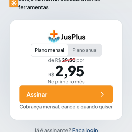
ferramentas
JusPlus
Plano mensal
Plano anual
de R$
29,50
por
2,95
R$
No primeiro mês
Assinar
Cobrança mensal, cancele quando quiser
Já é assinante?
Faça login