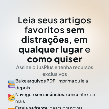
Leia seus artigos
favoritos
sem
distrações
, em
qualquer lugar
e
como quiser
Assine o JusPlus e tenha recursos
exclusivos
Baixe
arquivos PDF
: imprima ou leia
depois
Navegue
sem anúncios
: concentre-se
mais
Esteja
na frente
: descubra novas