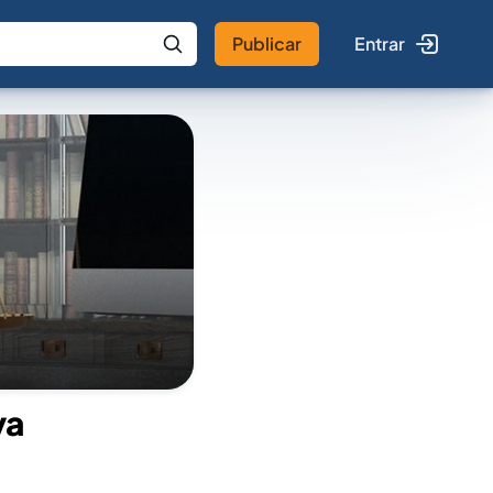
Publicar
Entrar
 IA
Buscar no Jus
va