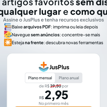
 artigos favoritos
sem di
qualquer lugar
e
como qu
Assine o JusPlus e tenha recursos exclusivos
Baixe
arquivos PDF
: imprima ou leia depois
Navegue
sem anúncios
: concentre-se mais
Esteja
na frente
: descubra novas ferramentas
JusPlus
Plano mensal
Plano anual
de R$
29,50
por
2,95
R$
No primeiro mês