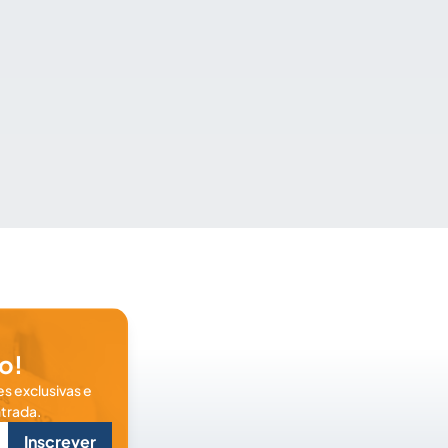
o!
s exclusivas e
trada.
Inscrever