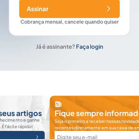
Assinar
Cobrança mensal, cancele quando quiser
Já é assinante?
Faça login
seus artigos
Fique sempre informad
nhecimento e ganhe
Seja o primeiro a receber nossas novidade
 fácil e rápido!
recentes diretamente em sua caixa de en