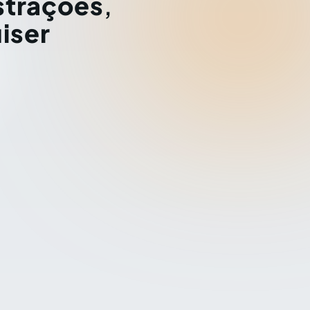
strações
,
iser