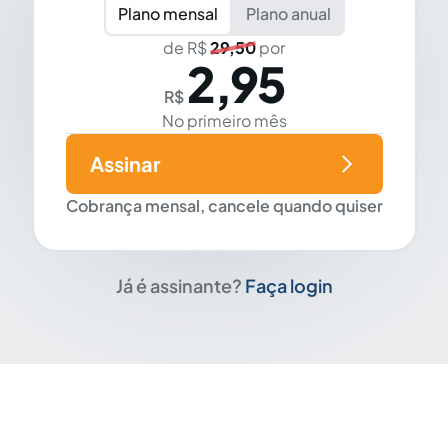
Plano mensal
Plano anual
de R$
29,50
por
2,95
R$
No primeiro mês
Assinar
Cobrança mensal, cancele quando quiser
Já é assinante?
Faça login