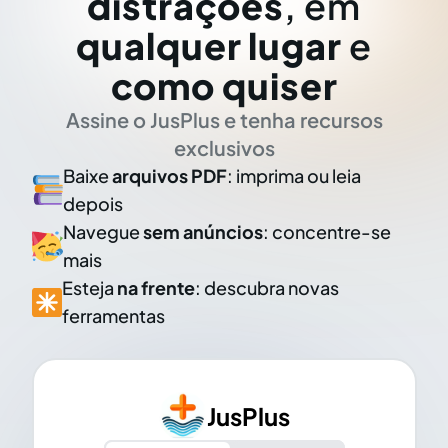
distrações
, em
qualquer lugar
e
como quiser
Assine o JusPlus e tenha recursos
exclusivos
Baixe
arquivos PDF
: imprima ou leia
depois
Navegue
sem anúncios
: concentre-se
mais
Esteja
na frente
: descubra novas
ferramentas
JusPlus