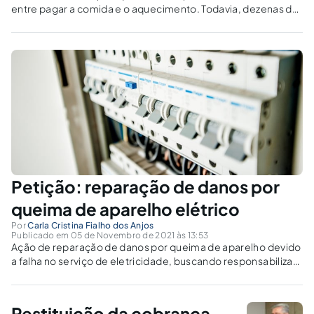
entre pagar a comida e o aquecimento. Todavia, dezenas de
milhões de brasileiros ficarão sem água corrente, gás e
eletricidade em casa se os preços dessas coisas explodirem
como ocorreu na Inglaterra.
Petição: reparação de danos por
queima de aparelho elétrico
Por
Carla Cristina Fialho dos Anjos
Publicado em 05 de Novembro de 2021 às 13:53
Ação de reparação de danos por queima de aparelho devido
a falha no serviço de eletricidade, buscando responsabilizar
a companhia de energia.
Restituição da cobrança