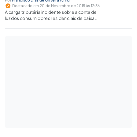
Por
Francisco Dias de Oliveira Júnior
Destacado em 20 de Novembro de 2015 às 12:36
A carga tributária incidente sobre a conta de
luz dos consumidores residenciais de baixa
tensão é de aproximadamente 50%, ou seja,
metade do que é arrecadado pela
concessionária de energia vai diretamente
para os cofres públicos.