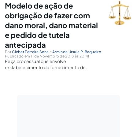
conduta das concessionárias que repassam
Modelo de ação de
valores de ICMS ao consumidor.
obrigação de fazer com
dano moral, dano material
e pedido de tutela
antecipada
Por
Cleber Ferreira Sena
e
Arminda Ursula P. Baqueiro
Publicado em 11 de Novembro de 2018 às 20:41
Peça processual que envolve
restabelecimento do fornecimento de
energia elétrica, por se constituir serviço
essencial.