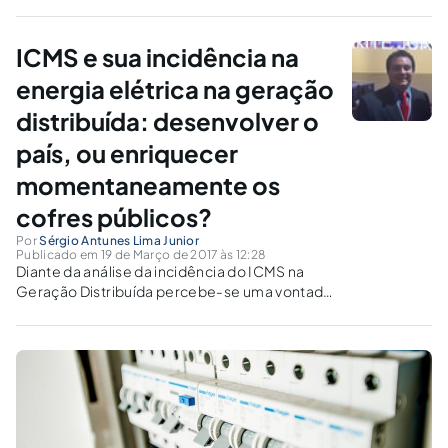
aplicado nos encargos de transmissão da fatura de energia
elétrica.
ICMS e sua incidência na
energia elétrica na geração
distribuída: desenvolver o
país, ou enriquecer
momentaneamente os
cofres públicos?
Por
Sérgio Antunes Lima Junior
Publicado em 19 de Março de 2017 às 12:28
Diante da análise da incidência do ICMS na
Geração Distribuída percebe-se uma vontade
ilegítima de tributação em detrimento do
investimento e segurança do setor de energia.