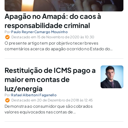
Apagão no Amapá: do caos à
responsabilidade criminal
Por
Paulo Reyner Camargo Mousinho
Destacado em 15 de Novembro de 2020 às 10:30
O presente artigo tem por objetivo tecer breves
comentários acerca do apagão ocorrido no Estado do
Amapá no dia 03/11/2020, que atingiu cerca de 735 mil
pessoas, apontando o caos social causado e o estado de
distopia vivenciado pela população local.
Restituição de ICMS pago a
maior em contas de
luz/energia
Por
Rafael Albertoni Faganello
Destacado em 20 de Dezembro de 2018 às 12:45
Demonstra ao consumidor que são cobrados
valores equivocados nas contas de
energia/luz, mesmo com a interpretação
pacífica de nossos tribunais a respeito da