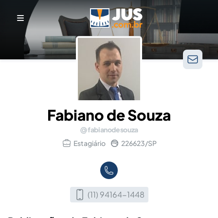
Fabiano de Souza
fabianodesouza
Estagiário
226623/SP
(11) 94164-1448