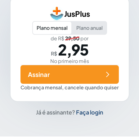
JusPlus
Plano mensal
Plano anual
de R$
29,50
por
2,95
R$
No primeiro mês
Assinar
Cobrança mensal, cancele quando quiser
Já é assinante?
Faça login