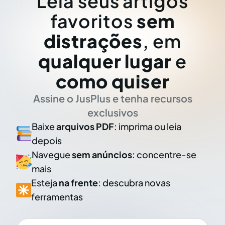
Leia seus artigos
favoritos
sem
distrações
, em
qualquer lugar
e
como quiser
Assine o JusPlus e tenha recursos
exclusivos
Baixe
arquivos PDF
: imprima ou leia
depois
Navegue
sem anúncios
: concentre-se
mais
Esteja
na frente
: descubra novas
ferramentas