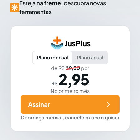
Esteja
na frente
: descubra novas
ferramentas
JusPlus
Plano mensal
Plano anual
de R$
29,50
por
2,95
R$
No primeiro mês
Assinar
Cobrança mensal, cancele quando quiser