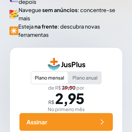
depois
Navegue
sem anúncios
: concentre-se
mais
Esteja
na frente
: descubra novas
ferramentas
JusPlus
Plano mensal
Plano anual
de R$
29,50
por
2,95
R$
No primeiro mês
Assinar