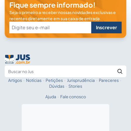
Fique sempre informado!
Seja o primeiro a receber nossas novidades exclusivas e
recentes diretamente em sua caixa de entrada.
Inscrever
Artigos
·
Notícias
·
Petições
·
Jurisprudência
·
Pareceres
·
Fale com a IA
Buscar no Jus
Dúvidas
·
Stories
Ajuda
·
Fale conosco