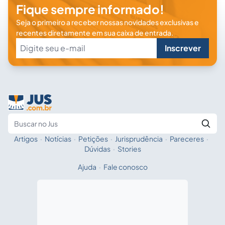
Fique sempre informado!
Seja o primeiro a receber nossas novidades exclusivas e
recentes diretamente em sua caixa de entrada.
Inscrever
Artigos
·
Notícias
·
Petições
·
Jurisprudência
·
Pareceres
·
Fale com a IA
Buscar no Jus
Dúvidas
·
Stories
Ajuda
·
Fale conosco