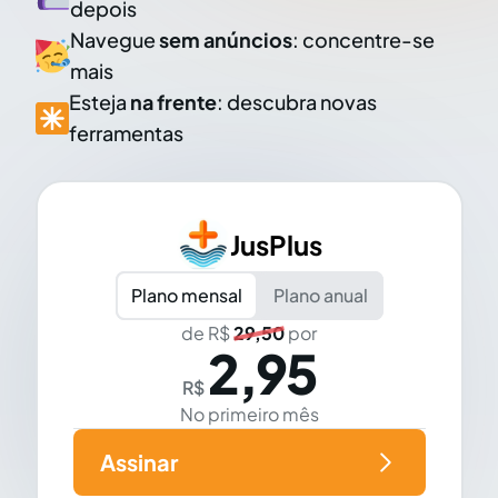
depois
Navegue
sem anúncios
: concentre-se
mais
Esteja
na frente
: descubra novas
ferramentas
JusPlus
Plano mensal
Plano anual
de R$
29,50
por
2,95
R$
No primeiro mês
Assinar