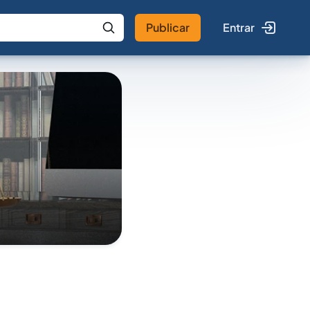
Publicar
Entrar
 IA
Buscar no Jus