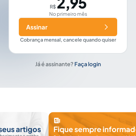
2,95
R$
No primeiro mês
Assinar
Cobrança mensal, cancele quando quiser
Já é assinante?
Faça login
seus artigos
Fique sempre informad
nhecimento e ganhe