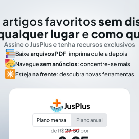
 artigos favoritos
sem di
qualquer lugar
e
como qu
Assine o JusPlus e tenha recursos exclusivos
Baixe
arquivos PDF
: imprima ou leia depois
Navegue
sem anúncios
: concentre-se mais
Esteja
na frente
: descubra novas ferramentas
JusPlus
Plano mensal
Plano anual
de R$
29,50
por