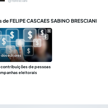
fbresciani
s de FELIPE CASCAES SABINO BRESCIANI
 dos editores
 contribuições de pessoas
campanhas eleitorais