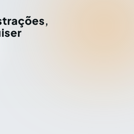
strações
,
iser