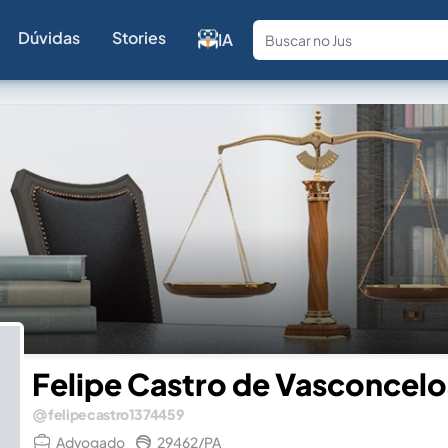
Dúvidas
Stories
IA
Fale com a
Felipe Castro de Vasconcelo
felipecastro1374459
Advogado
29462/PA