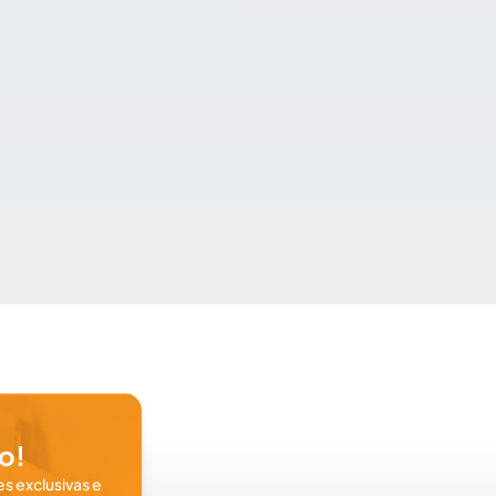
o!
s exclusivas e