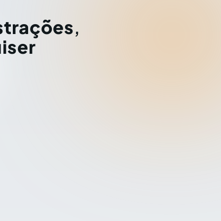
strações
,
iser