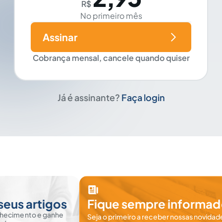
R$
No primeiro mês
Assinar
Cobrança mensal, cancele quando quiser
Já é assinante?
Faça login
seus artigos
Fique sempre informad
nhecimento e ganhe
Seja o primeiro a receber nossas novidade