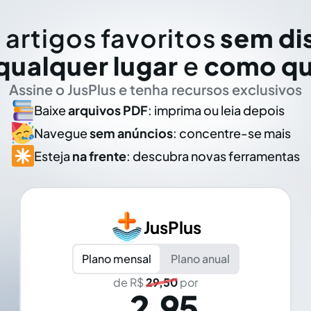
 artigos favoritos
sem di
qualquer lugar
e
como qu
Assine o JusPlus e tenha recursos exclusivos
Baixe
arquivos PDF
: imprima ou leia depois
Navegue
sem anúncios
: concentre-se mais
Esteja
na frente
: descubra novas ferramentas
JusPlus
Plano mensal
Plano anual
de R$
29,50
por
2,95