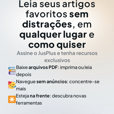
Leia seus artigos
favoritos
sem
distrações
, em
qualquer lugar
e
como quiser
Assine o JusPlus e tenha recursos
exclusivos
Baixe
arquivos PDF
: imprima ou leia
depois
Navegue
sem anúncios
: concentre-se
mais
Esteja
na frente
: descubra novas
ferramentas