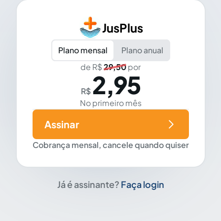
JusPlus
Plano mensal
Plano anual
de R$
29,50
por
2,95
R$
No primeiro mês
Assinar
Cobrança mensal, cancele quando quiser
Já é assinante?
Faça login